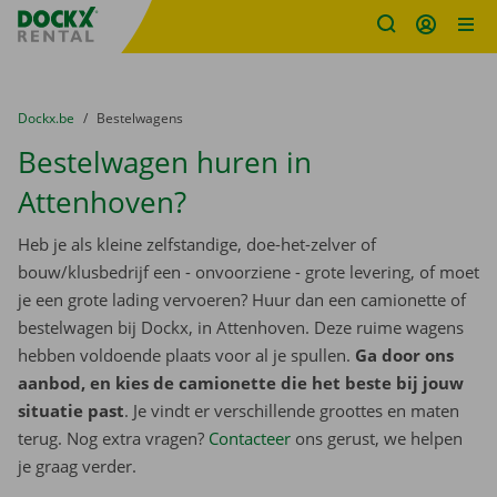
Fratello DEMO
Ga naar inhoud
Taalselectie overslaan
U bevindt zich hier:
van
Dockx.be
naar
Bestelwagens
Bestelwagen huren in
Attenhoven?
Heb je als kleine zelfstandige, doe-het-zelver of
bouw/klusbedrijf een - onvoorziene - grote levering, of moet
je een grote lading vervoeren? Huur dan een camionette of
bestelwagen bij Dockx, in Attenhoven. Deze ruime wagens
hebben voldoende plaats voor al je spullen.
Ga door ons
aanbod, en kies de camionette die het beste bij jouw
situatie past
. Je vindt er verschillende groottes en maten
terug. Nog extra vragen?
Contacteer
ons gerust, we helpen
je graag verder.