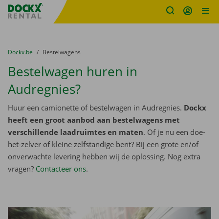
Fratello DEMO
Ga naar inhoud
Taalselectie overslaan
U bevindt zich hier:
van
Dockx.be
naar
Bestelwagens
Bestelwagen huren in
Audregnies?
Huur een camionette of bestelwagen in Audregnies.
Dockx
heeft een groot aanbod aan bestelwagens met
verschillende laadruimtes en maten
. Of je nu een doe-
het-zelver of kleine zelfstandige bent? Bij een grote en/of
onverwachte levering hebben wij de oplossing. Nog extra
vragen?
Contacteer ons
.