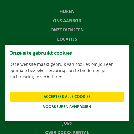
HUREN
ONS AANBOD
ONZE DIENSTEN
LOCATIES
APP
Onze site gebruikt cookies
VERHUISOPLOSSINGEN
Deze website maakt gebruik van cookies om jou een
optimale bezoekerservaring aan te bieden en je
surfervaring te verbeteren.
CONTACTEER ONS
VEELGESTELDE VRAGEN
ACCEPTEER ALLE COOKIES
NIEUWS
VOORKEUREN AANPASSEN
CADEAUBON
JOBS
OVER DOCKX RENTAL