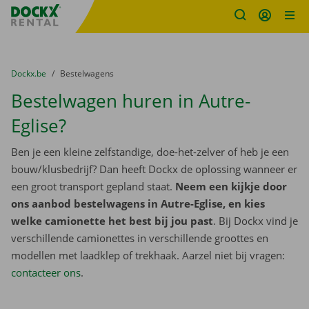
Fratello DEMO
Ga naar inhoud
Taalselectie overslaan
U bevindt zich hier:
van
Dockx.be
naar
Bestelwagens
Bestelwagen huren in Autre-
Eglise?
Ben je een kleine zelfstandige, doe-het-zelver of heb je een
bouw/klusbedrijf? Dan heeft Dockx de oplossing wanneer er
een groot transport gepland staat.
Neem een kijkje door
ons aanbod bestelwagens in Autre-Eglise, en kies
welke camionette het best bij jou past
. Bij Dockx vind je
verschillende camionettes in verschillende groottes en
modellen met laadklep of trekhaak. Aarzel niet bij vragen:
contacteer ons
.