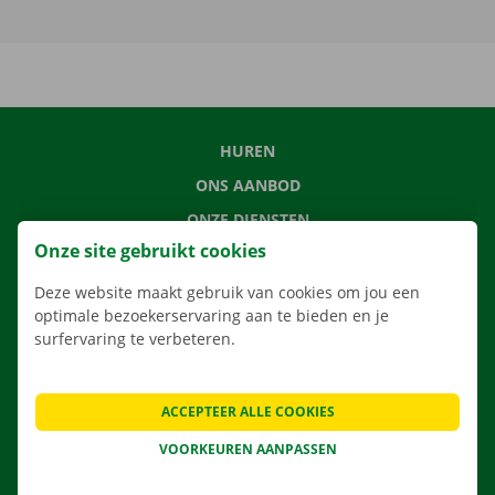
HUREN
ONS AANBOD
ONZE DIENSTEN
Onze site gebruikt cookies
LOCATIES
APP
Deze website maakt gebruik van cookies om jou een
optimale bezoekerservaring aan te bieden en je
VERHUISOPLOSSINGEN
surfervaring te verbeteren.
ACCEPTEER ALLE COOKIES
CONTACTEER ONS
VOORKEUREN AANPASSEN
VEELGESTELDE VRAGEN