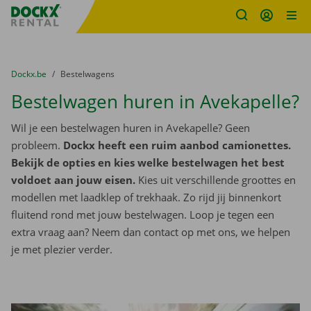
Fratello DEMO
Ga naar inhoud
Taalselectie overslaan
U bevindt zich hier:
van
Dockx.be
naar
Bestelwagens
Bestelwagen huren in Avekapelle?
Wil je een bestelwagen huren in Avekapelle? Geen
probleem.
Dockx heeft een ruim aanbod camionettes.
Bekijk de opties en kies welke bestelwagen het best
voldoet aan jouw eisen.
Kies uit verschillende groottes en
modellen met laadklep of trekhaak. Zo rijd jij binnenkort
fluitend rond met jouw bestelwagen. Loop je tegen een
extra vraag aan? Neem dan contact op met ons, we helpen
je met plezier verder.