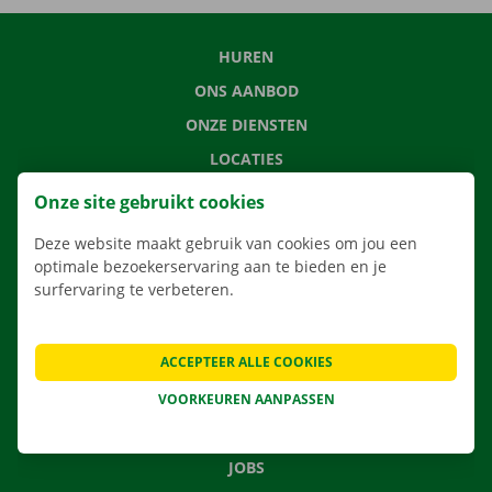
HUREN
ONS AANBOD
ONZE DIENSTEN
LOCATIES
APP
Onze site gebruikt cookies
VERHUISOPLOSSINGEN
Deze website maakt gebruik van cookies om jou een
optimale bezoekerservaring aan te bieden en je
surfervaring te verbeteren.
CONTACTEER ONS
ACCEPTEER ALLE COOKIES
VEELGESTELDE VRAGEN
NIEUWS
VOORKEUREN AANPASSEN
CADEAUBON
JOBS