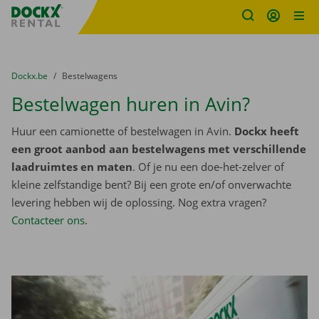
Fratello DEMO
Ga naar inhoud
Taalselectie overslaan
U bevindt zich hier:
van
Dockx.be
naar
Bestelwagens
Bestelwagen huren in Avin?
Huur een camionette of bestelwagen in Avin.
Dockx heeft
een groot aanbod aan bestelwagens met verschillende
laadruimtes en maten
. Of je nu een doe-het-zelver of
kleine zelfstandige bent? Bij een grote en/of onverwachte
levering hebben wij de oplossing. Nog extra vragen?
Contacteer ons
.