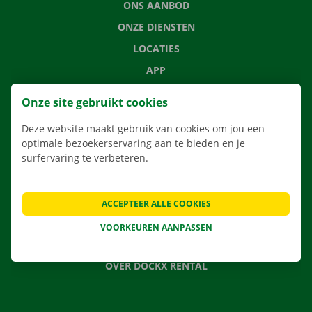
ONS AANBOD
ONZE DIENSTEN
LOCATIES
APP
VERHUISOPLOSSINGEN
Onze site gebruikt cookies
Deze website maakt gebruik van cookies om jou een
optimale bezoekerservaring aan te bieden en je
surfervaring te verbeteren.
CONTACTEER ONS
VEELGESTELDE VRAGEN
NIEUWS
ACCEPTEER ALLE COOKIES
CADEAUBON
VOORKEUREN AANPASSEN
JOBS
OVER DOCKX RENTAL