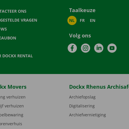
Taalkeuze
TACTEER ONS
LGESTELDE VRAGEN
NL
FR
EN
UWS
Volg ons
EAUBON
Facebook
Instagram
LinkedIn
YouTu
R DOCKX RENTAL
kx Movers
Dockx Rhenus Archisaf
ng verhuizen
Archiefopslag
ijf verhuizen
Digitalisering
elbewaring
Archiefvernietiging
orenverhuis