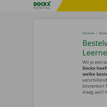
Ga naar inhoud
Taalselectie overslaan
Fratello DEMO
U bevindt zich hi
van
Dockx.be
naar
Best
Bestel
Leerne
Wil je een 
Dockx heef
welke best
verschillend
binnenkort 
vraag aan? 