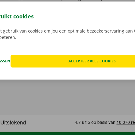
ussenkomst meer met een Dockx medewerker: je opent je ca
leutel aan het Pick-up Point of Dockx Service Shop naar jouw
ruikt cookies
gratis app voor Android via de
Google Play Store
, of voor i
 gebruik van cookies om jou een optimale bezoekerservaring aan t
rbeteren.
ASSEN
ACCEPTEER ALLE COOKIES