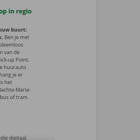
op in regio
jouw buurt:
k.
Ben je met
obleemloos
in van de
ick-up Point.
e de huurauto
hang je er
is het
Bachte-Maria-
bus of tram.
ig digitaal.