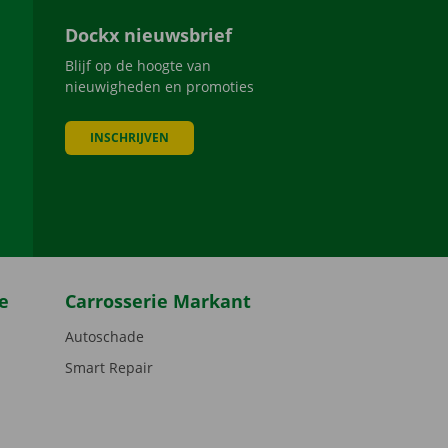
Dockx nieuwsbrief
Blijf op de hoogte van
nieuwigheden en promoties
INSCHRIJVEN
be
e
Carrosserie Markant
Autoschade
Smart Repair