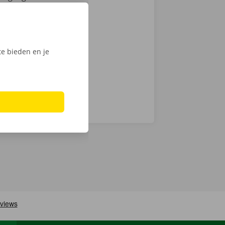
mionette met
 keuze.
Phone via de
e bieden en je