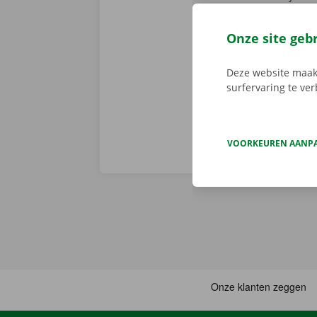
Er is geen t
de digitale s
Onze site geb
Download de 
App Store
.
Deze website maakt
surfervaring te ve
VOORKEUREN AANP