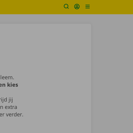
bleem.
en kies
jd jij
n extra
er verder.