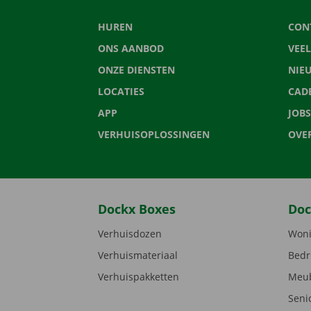
HUREN
CON
ONS AANBOD
VEE
ONZE DIENSTEN
NIE
LOCATIES
CAD
APP
JOBS
VERHUISOPLOSSINGEN
OVE
Dockx Boxes
Doc
Verhuisdozen
Woni
Verhuismateriaal
Bedr
Verhuispakketten
Meub
Seni