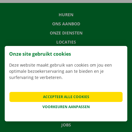
HUREN
ONS AANBOD
ONZE DIENSTEN
LOCATIES
APP
Onze site gebruikt cookies
VERHUISOPLOSSINGEN
Deze website maakt gebruik van cookies om jou een
optimale bezoekerservaring aan te bieden en je
surfervaring te verbeteren.
CONTACTEER ONS
ACCEPTEER ALLE COOKIES
VEELGESTELDE VRAGEN
NIEUWS
VOORKEUREN AANPASSEN
CADEAUBON
JOBS