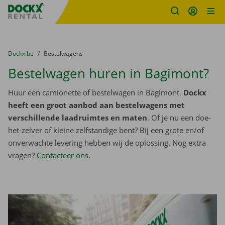
Fratello DEMO
Ga naar inhoud
Taalselectie overslaan
U bevindt zich hier:
van
Dockx.be
naar
Bestelwagens
Bestelwagen huren in Bagimont?
Huur een camionette of bestelwagen in Bagimont.
Dockx
heeft een groot aanbod aan bestelwagens met
verschillende laadruimtes en maten
. Of je nu een doe-
het-zelver of kleine zelfstandige bent? Bij een grote en/of
onverwachte levering hebben wij de oplossing. Nog extra
vragen?
Contacteer ons
.