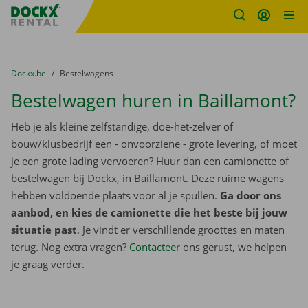
Fratello DEMO
Ga naar inhoud
Taalselectie overslaan
U bevindt zich hier:
van
Dockx.be
naar
Bestelwagens
Bestelwagen huren in Baillamont?
Heb je als kleine zelfstandige, doe-het-zelver of
bouw/klusbedrijf een - onvoorziene - grote levering, of moet
je een grote lading vervoeren? Huur dan een camionette of
bestelwagen bij Dockx, in Baillamont. Deze ruime wagens
hebben voldoende plaats voor al je spullen.
Ga door ons
aanbod, en kies de camionette die het beste bij jouw
situatie past
. Je vindt er verschillende groottes en maten
terug. Nog extra vragen?
Contacteer
ons gerust, we helpen
je graag verder.