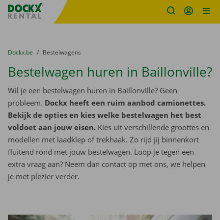
Fratello DEMO
Ga naar inhoud
Taalselectie overslaan
U bevindt zich hier:
van
Dockx.be
naar
Bestelwagens
Bestelwagen huren in Baillonville?
Wil je een bestelwagen huren in Baillonville? Geen
probleem.
Dockx heeft een ruim aanbod camionettes.
Bekijk de opties en kies welke bestelwagen het best
voldoet aan jouw eisen.
Kies uit verschillende groottes en
modellen met laadklep of trekhaak. Zo rijd jij binnenkort
fluitend rond met jouw bestelwagen. Loop je tegen een
extra vraag aan? Neem dan contact op met ons, we helpen
je met plezier verder.