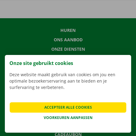
HUREN
ONS AANBOD
ONZE DIENSTEN
LOCATIES
Onze site gebruikt cookies
APP
Deze website maakt gebruik van cookies om jou een
VERHUISOPLOSSINGEN
optimale bezoekerservaring aan te bieden en je
surfervaring te verbeteren.
CONTACTEER ONS
ACCEPTEER ALLE COOKIES
VEELGESTELDE VRAGEN
VOORKEUREN AANPASSEN
NIEUWS
CADEAUBON