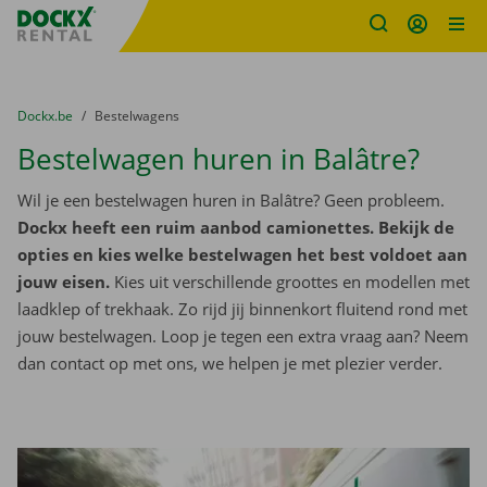
Fratello DEMO
Ga naar inhoud
Taalselectie overslaan
U bevindt zich hier:
van
Dockx.be
naar
Bestelwagens
Bestelwagen huren in Balâtre?
Wil je een bestelwagen huren in Balâtre? Geen probleem.
Dockx heeft een ruim aanbod camionettes. Bekijk de
opties en kies welke bestelwagen het best voldoet aan
jouw eisen.
Kies uit verschillende groottes en modellen met
laadklep of trekhaak. Zo rijd jij binnenkort fluitend rond met
jouw bestelwagen. Loop je tegen een extra vraag aan? Neem
dan contact op met ons, we helpen je met plezier verder.