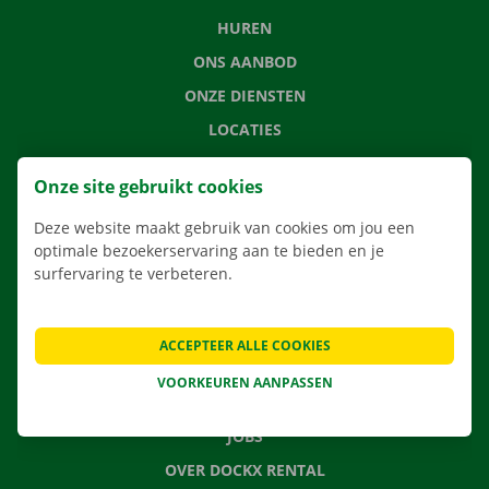
HUREN
ONS AANBOD
ONZE DIENSTEN
LOCATIES
APP
Onze site gebruikt cookies
VERHUISOPLOSSINGEN
Deze website maakt gebruik van cookies om jou een
optimale bezoekerservaring aan te bieden en je
surfervaring te verbeteren.
CONTACTEER ONS
VEELGESTELDE VRAGEN
ACCEPTEER ALLE COOKIES
NIEUWS
VOORKEUREN AANPASSEN
CADEAUBON
JOBS
OVER DOCKX RENTAL