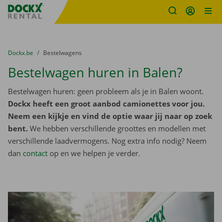
Fratello DEMO
Ga naar inhoud
Taalselectie overslaan
U bevindt zich hier:
van
Dockx.be
naar
Bestelwagens
Bestelwagen huren in Balen?
Bestelwagen huren: geen probleem als je in Balen woont.
Dockx heeft een groot aanbod camionettes voor jou.
Neem een kijkje en vind de optie waar jij naar op zoek
bent.
We hebben verschillende groottes en modellen met
verschillende laadvermogens. Nog extra info nodig? Neem
dan
contact
op en we helpen je verder.