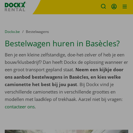
Fratello DEMO
Ga naar inhoud
Taalselectie overslaan
U bevindt zich hier:
van
Dockx.be
naar
Bestelwagens
Bestelwagen huren in Basècles?
Ben je een kleine zelfstandige, doe-het-zelver of heb je een
bouw/klusbedrijf? Dan heeft Dockx de oplossing wanneer er
een groot transport gepland staat.
Neem een kijkje door
ons aanbod bestelwagens in Basècles, en kies welke
camionette het best bij jou past
. Bij Dockx vind je
verschillende camionettes in verschillende groottes en
modellen met laadklep of trekhaak. Aarzel niet bij vragen:
contacteer ons
.