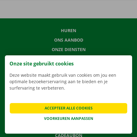
HUREN
ONS AANBOD
ONZE DIENSTEN
LOCATIES
Onze site gebruikt cookies
APP
Deze website maakt gebruik van cookies om jou een
VERHUISOPLOSSINGEN
optimale bezoekerservaring aan te bieden en je
surfervaring te verbeteren.
CONTACTEER ONS
ACCEPTEER ALLE COOKIES
VEELGESTELDE VRAGEN
VOORKEUREN AANPASSEN
NIEUWS
CADEAUBON