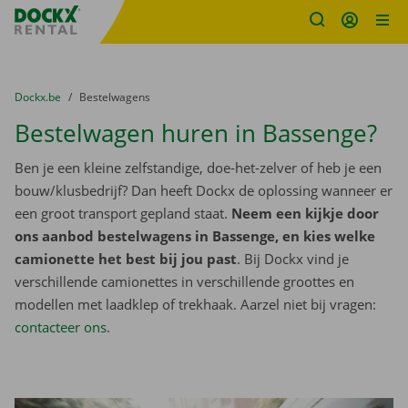
Fratello DEMO
Ga naar inhoud
Taalselectie overslaan
U bevindt zich hier:
van
Dockx.be
naar
Bestelwagens
Bestelwagen huren in Bassenge?
Ben je een kleine zelfstandige, doe-het-zelver of heb je een
bouw/klusbedrijf? Dan heeft Dockx de oplossing wanneer er
een groot transport gepland staat.
Neem een kijkje door
ons aanbod bestelwagens in Bassenge, en kies welke
camionette het best bij jou past
. Bij Dockx vind je
verschillende camionettes in verschillende groottes en
modellen met laadklep of trekhaak. Aarzel niet bij vragen:
contacteer ons
.