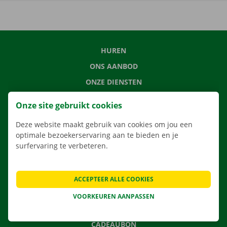
HUREN
ONS AANBOD
ONZE DIENSTEN
LOCATIES
Onze site gebruikt cookies
APP
Deze website maakt gebruik van cookies om jou een
VERHUISOPLOSSINGEN
optimale bezoekerservaring aan te bieden en je
surfervaring te verbeteren.
CONTACTEER ONS
ACCEPTEER ALLE COOKIES
VEELGESTELDE VRAGEN
VOORKEUREN AANPASSEN
NIEUWS
CADEAUBON