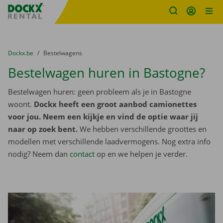
Fratello DEMO
Ga naar inhoud
Taalselectie overslaan
U bevindt zich hier:
van
Dockx.be
naar
Bestelwagens
Bestelwagen huren in Bastogne?
Bestelwagen huren: geen probleem als je in Bastogne
woont.
Dockx heeft een groot aanbod camionettes
voor jou. Neem een kijkje en vind de optie waar jij
naar op zoek bent.
We hebben verschillende groottes en
modellen met verschillende laadvermogens. Nog extra info
nodig? Neem dan
contact
op en we helpen je verder.