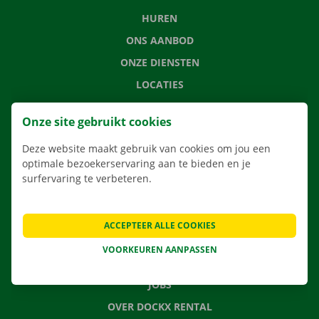
HUREN
ONS AANBOD
ONZE DIENSTEN
LOCATIES
APP
Onze site gebruikt cookies
VERHUISOPLOSSINGEN
Deze website maakt gebruik van cookies om jou een
optimale bezoekerservaring aan te bieden en je
surfervaring te verbeteren.
CONTACTEER ONS
VEELGESTELDE VRAGEN
ACCEPTEER ALLE COOKIES
NIEUWS
VOORKEUREN AANPASSEN
CADEAUBON
JOBS
OVER DOCKX RENTAL