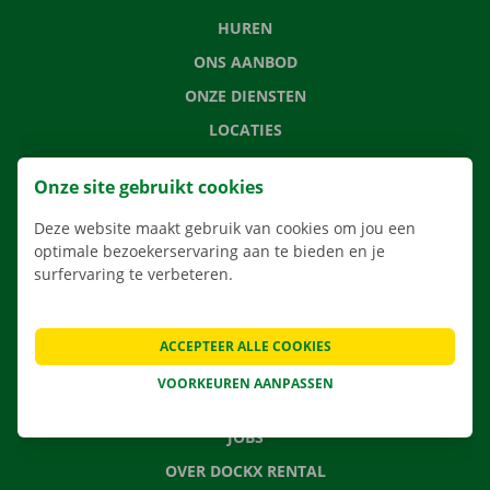
HUREN
ONS AANBOD
ONZE DIENSTEN
LOCATIES
APP
Onze site gebruikt cookies
VERHUISOPLOSSINGEN
Deze website maakt gebruik van cookies om jou een
optimale bezoekerservaring aan te bieden en je
surfervaring te verbeteren.
CONTACTEER ONS
VEELGESTELDE VRAGEN
ACCEPTEER ALLE COOKIES
NIEUWS
VOORKEUREN AANPASSEN
CADEAUBON
JOBS
OVER DOCKX RENTAL