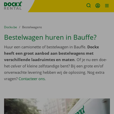
Fratello DEMO
Ga naar inhoud
Taalselectie overslaan
U bevindt zich hier:
van
Dockx.be
naar
Bestelwagens
Bestelwagen huren in Bauffe?
Huur een camionette of bestelwagen in Bauffe.
Dockx
heeft een groot aanbod aan bestelwagens met
verschillende laadruimtes en maten
. Of je nu een doe-
het-zelver of kleine zelfstandige bent? Bij een grote en/of
onverwachte levering hebben wij de oplossing. Nog extra
vragen?
Contacteer ons
.