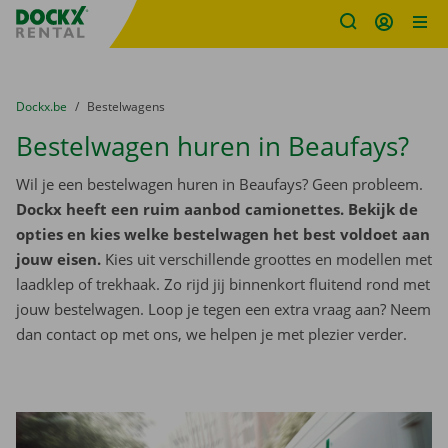
Fratello DEMO
Ga naar inhoud
Taalselectie overslaan
U bevindt zich hier:
van
Dockx.be
naar
Bestelwagens
Bestelwagen huren in Beaufays?
Wil je een bestelwagen huren in Beaufays? Geen probleem.
Dockx heeft een ruim aanbod camionettes. Bekijk de
opties en kies welke bestelwagen het best voldoet aan
jouw eisen.
Kies uit verschillende groottes en modellen met
laadklep of trekhaak. Zo rijd jij binnenkort fluitend rond met
jouw bestelwagen. Loop je tegen een extra vraag aan? Neem
dan contact op met ons, we helpen je met plezier verder.