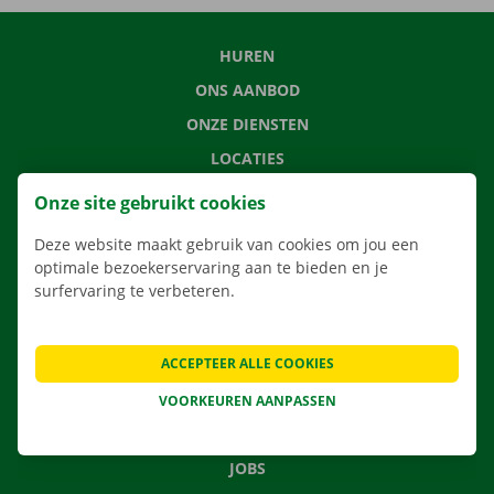
HUREN
ONS AANBOD
ONZE DIENSTEN
LOCATIES
APP
Onze site gebruikt cookies
VERHUISOPLOSSINGEN
Deze website maakt gebruik van cookies om jou een
optimale bezoekerservaring aan te bieden en je
surfervaring te verbeteren.
CONTACTEER ONS
ACCEPTEER ALLE COOKIES
VEELGESTELDE VRAGEN
NIEUWS
VOORKEUREN AANPASSEN
CADEAUBON
JOBS