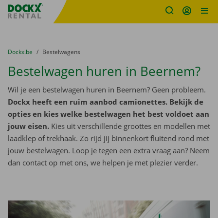
Fratello DEMO
Ga naar inhoud
Taalselectie overslaan
U bevindt zich hier:
van
Dockx.be
naar
Bestelwagens
Bestelwagen huren in Beernem?
Wil je een bestelwagen huren in Beernem? Geen probleem.
Dockx heeft een ruim aanbod camionettes. Bekijk de
opties en kies welke bestelwagen het best voldoet aan
jouw eisen.
Kies uit verschillende groottes en modellen met
laadklep of trekhaak. Zo rijd jij binnenkort fluitend rond met
jouw bestelwagen. Loop je tegen een extra vraag aan? Neem
dan contact op met ons, we helpen je met plezier verder.