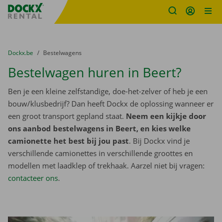
Fratello DEMO
Ga naar inhoud
Taalselectie overslaan
U bevindt zich hier:
van
Dockx.be
naar
Bestelwagens
Bestelwagen huren in Beert?
Ben je een kleine zelfstandige, doe-het-zelver of heb je een
bouw/klusbedrijf? Dan heeft Dockx de oplossing wanneer er
een groot transport gepland staat.
Neem een kijkje door
ons aanbod bestelwagens in Beert, en kies welke
camionette het best bij jou past
. Bij Dockx vind je
verschillende camionettes in verschillende groottes en
modellen met laadklep of trekhaak. Aarzel niet bij vragen:
contacteer ons
.