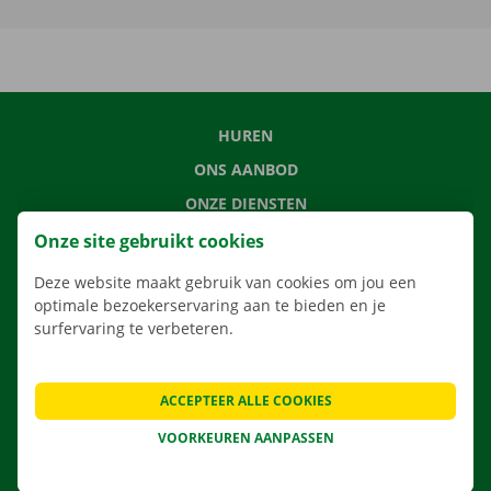
HUREN
ONS AANBOD
ONZE DIENSTEN
LOCATIES
Onze site gebruikt cookies
APP
Deze website maakt gebruik van cookies om jou een
optimale bezoekerservaring aan te bieden en je
VERHUISOPLOSSINGEN
surfervaring te verbeteren.
ACCEPTEER ALLE COOKIES
CONTACTEER ONS
VOORKEUREN AANPASSEN
VEELGESTELDE VRAGEN
NIEUWS