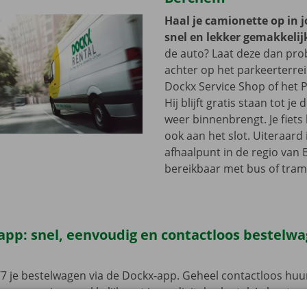
Haal je camionette op in 
snel en lekker gemakkelij
de auto? Laat deze dan pr
achter op het parkeerterre
Dockx Service Shop of het P
Hij blijft gratis staan tot j
weer binnenbrengt. Je fiets 
ook aan het slot. Uiteraard 
afhaalpunt in de regio van
bereikbaar met bus of tram
app: snel, eenvoudig en contactloos bestelw
7 je bestelwagen via de Dockx-app. Geheel contactloos huur
eze open je gemakkelijk met jouw digitale sleutel. Je bent zo