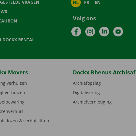
LGESTELDE VRAGEN
NL
FR
EN
UWS
Volg ons
EAUBON
Facebook
Instagram
LinkedIn
YouTu
R DOCKX RENTAL
kx Movers
Dockx Rhenus Archisaf
ng verhuizen
Archiefopslag
ijf verhuizen
Digitalisering
elbewaring
Archiefvernietiging
orenverhuis
uisdozen & verhuisliften