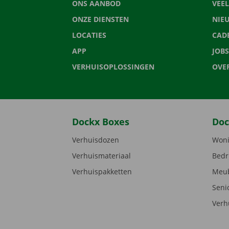
ONS AANBOD
VEE
ONZE DIENSTEN
NIE
LOCATIES
CAD
APP
JOBS
VERHUISOPLOSSINGEN
OVE
Dockx Boxes
Doc
Verhuisdozen
Woni
Verhuismateriaal
Bedr
Verhuispakketten
Meub
Seni
Verh