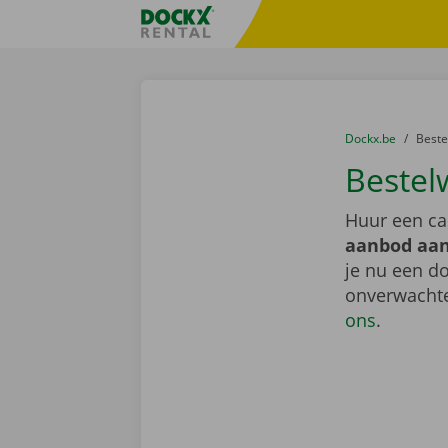
Ga naar inhoud
Taalselectie overslaan
Fratello DEMO
U bevindt zich hi
van
Dockx.be
naar
Best
Bestel
Huur een ca
aanbod aan
je nu een do
onverwachte
ons
.