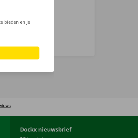
nt klaar om te
e bieden en je
Dockx nieuwsbrief