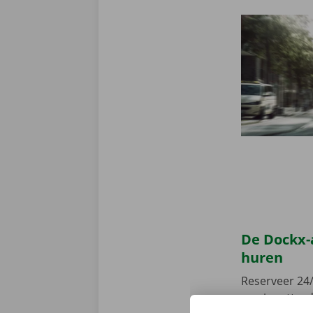
De Dockx-
huren
Reserveer 24/
camionette, d