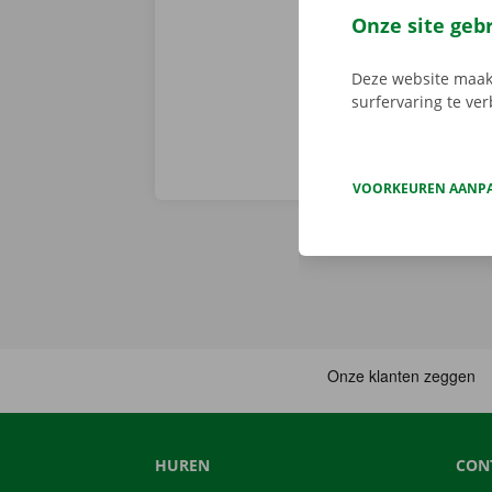
je afhaalpunt
Onze site geb
vertrekken. 
Deze website maakt
surfervaring te ve
VOORKEUREN AANP
HUREN
CON