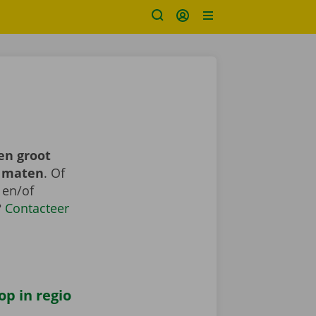
en groot
n maten
. Of
 en/of
?
Contacteer
op in regio