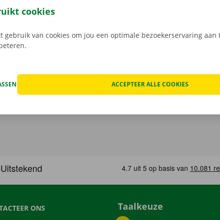
, maak je keuze uit het aanbod voertuigen, reken af en je be
ruikt cookies
Download de gratis app nu voor
Android
, of
Apple
.
 gebruik van cookies om jou een optimale bezoekerservaring aan t
rbeteren.
ASSEN
ACCEPTEER ALLE COOKIES
Taalkeuze
TACTEER ONS