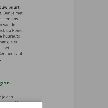
jouw buurt:
k.
Ben je met
obleemloos
in van de
ick-up Point.
e de huurauto
hang je er
is het
 Berchem vlot
.
agens
 je een
 op weg: kies