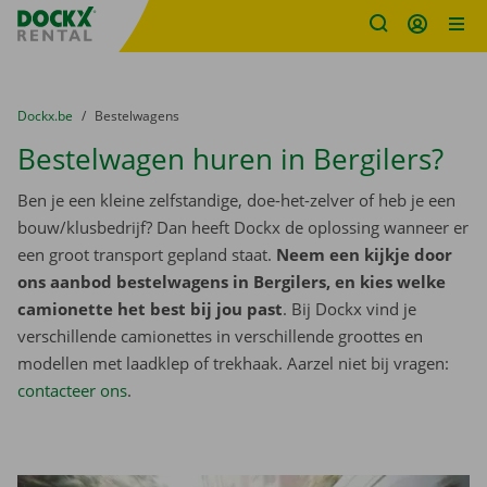
Fratello DEMO
Ga naar inhoud
Taalselectie overslaan
U bevindt zich hier:
van
Dockx.be
naar
Bestelwagens
Bestelwagen huren in Bergilers?
Ben je een kleine zelfstandige, doe-het-zelver of heb je een
bouw/klusbedrijf? Dan heeft Dockx de oplossing wanneer er
een groot transport gepland staat.
Neem een kijkje door
ons aanbod bestelwagens in Bergilers, en kies welke
camionette het best bij jou past
. Bij Dockx vind je
verschillende camionettes in verschillende groottes en
modellen met laadklep of trekhaak. Aarzel niet bij vragen:
contacteer ons
.