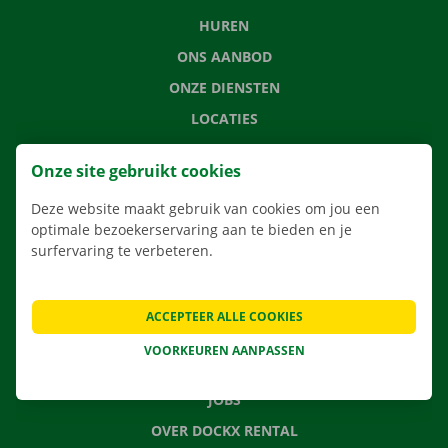
HUREN
ONS AANBOD
ONZE DIENSTEN
LOCATIES
APP
Onze site gebruikt cookies
VERHUISOPLOSSINGEN
Deze website maakt gebruik van cookies om jou een
optimale bezoekerservaring aan te bieden en je
surfervaring te verbeteren.
CONTACTEER ONS
VEELGESTELDE VRAGEN
ACCEPTEER ALLE COOKIES
NIEUWS
VOORKEUREN AANPASSEN
CADEAUBON
JOBS
OVER DOCKX RENTAL