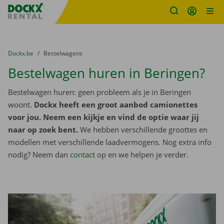
Fratello DEMO
Ga naar inhoud
Taalselectie overslaan
U bevindt zich hier:
van
Dockx.be
naar
Bestelwagens
Bestelwagen huren in Beringen?
Bestelwagen huren: geen probleem als je in Beringen
woont.
Dockx heeft een groot aanbod camionettes
voor jou. Neem een kijkje en vind de optie waar jij
naar op zoek bent.
We hebben verschillende groottes en
modellen met verschillende laadvermogens. Nog extra info
nodig? Neem dan
contact
op en we helpen je verder.