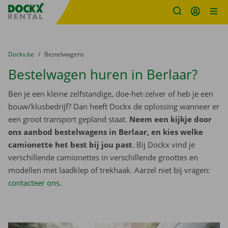
Fratello DEMO
Ga naar inhoud
Taalselectie overslaan
U bevindt zich hier:
van
Dockx.be
naar
Bestelwagens
Bestelwagen huren in Berlaar?
Ben je een kleine zelfstandige, doe-het-zelver of heb je een
bouw/klusbedrijf? Dan heeft Dockx de oplossing wanneer er
een groot transport gepland staat.
Neem een kijkje door
ons aanbod bestelwagens in Berlaar, en kies welke
camionette het best bij jou past
. Bij Dockx vind je
verschillende camionettes in verschillende groottes en
modellen met laadklep of trekhaak. Aarzel niet bij vragen:
contacteer ons
.