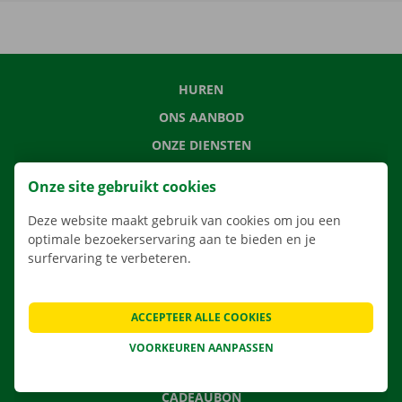
HUREN
ONS AANBOD
ONZE DIENSTEN
LOCATIES
Onze site gebruikt cookies
APP
Deze website maakt gebruik van cookies om jou een
VERHUISOPLOSSINGEN
optimale bezoekerservaring aan te bieden en je
surfervaring te verbeteren.
CONTACTEER ONS
ACCEPTEER ALLE COOKIES
VEELGESTELDE VRAGEN
VOORKEUREN AANPASSEN
NIEUWS
CADEAUBON