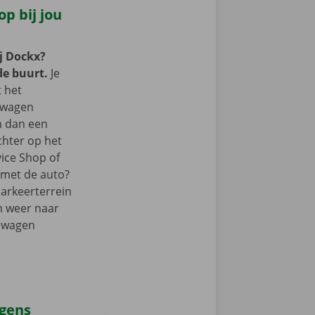
p bij jou
j Dockx?
de buurt.
Je
t het
lwagen
m dan een
chter op het
vice Shop of
r met de auto?
parkeerterrein
m weer naar
elwagen
agens