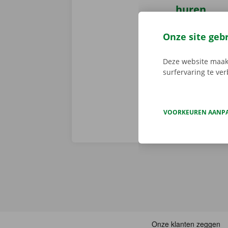
huren
Reserveer 24/
Onze site geb
camionette, d
je afhaalpunt
Deze website maakt
vertrekken. 
surfervaring te ve
VOORKEUREN AANP