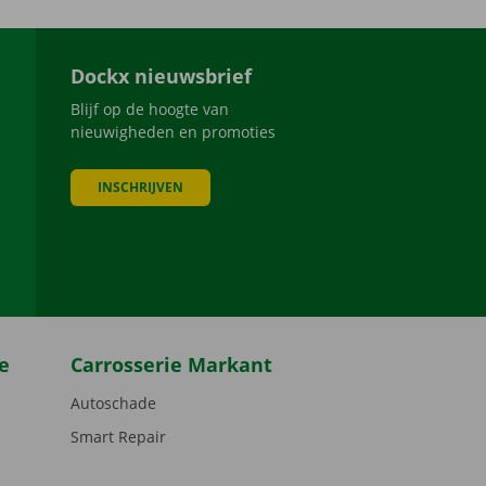
Dockx nieuwsbrief
Blijf op de hoogte van
nieuwigheden en promoties
INSCHRIJVEN
be
e
Carrosserie Markant
Autoschade
Smart Repair