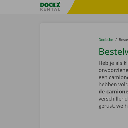
Ga naar inhoud
Taalselectie overslaan
Fratello DEMO
U bevindt zich hi
van
Dockx.be
naar
Best
Bestel
Heb je als k
onvoorziene 
een camione
hebben vold
de camionet
verschillen
gerust, we h