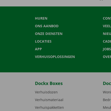
HUREN
CON
ONS AANBOD
VEE
ONZE DIENSTEN
NIE
LOCATIES
CAD
APP
JOBS
VERHUISOPLOSSINGEN
OVE
Dockx Boxes
Doc
Verhuisdozen
Woni
Verhuismateriaal
Bedr
Verhuispakketten
Meub