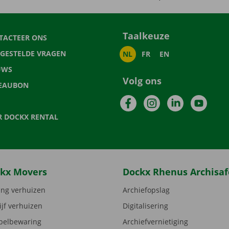
Taalkeuze
TACTEER ONS
LGESTELDE VRAGEN
NL
FR
EN
UWS
Volg ons
EAUBON
Facebook
Instagram
LinkedIn
YouTu
R DOCKX RENTAL
kx Movers
Dockx Rhenus Archisaf
ng verhuizen
Archiefopslag
ijf verhuizen
Digitalisering
elbewaring
Archiefvernietiging