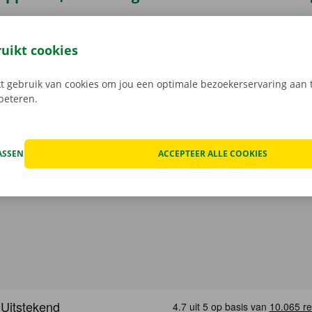
7 je bestelwagen via de Dockx-app. Geheel contactloos huur
ruikt cookies
eze open je gemakkelijk met jouw digitale sleutel. Je bent zo
, maak je keuze uit het aanbod voertuigen, reken af en je be
 gebruik van cookies om jou een optimale bezoekerservaring aan t
Download de gratis app nu voor
Android
, of
Apple
.
rbeteren.
ASSEN
ACCEPTEER ALLE COOKIES