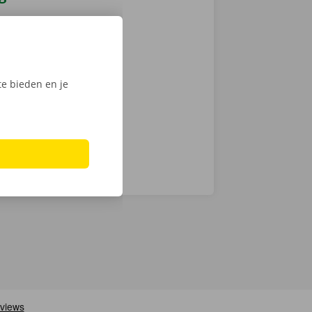
 je een
 op weg: kies
nt klaar om te
e bieden en je