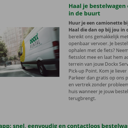
Haal je bestelwagen o
in de buurt
Huur je een camionette bi
Haal die dan op bij jou in 
bereikt ons gemakkelijk me
openbaar vervoer. Je beste
ophalen met de fiets? Nee
fietsslot mee en laat hem a
terrein van jouw Dockx Ser
Pick-up Point. Kom je lieve
Parkeer dan gratis op ons 
en vertrek zonder problee
huis wanneer je jouw best
terugbrengt.
app: snel, eenvoudig en contactloos bestelw