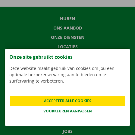
HUREN
ONS AANBOD
ONZE DIENSTEN
LOCATIES
APP
Onze site gebruikt cookies
VERHUISOPLOSSINGEN
Deze website maakt gebruik van cookies om jou een
optimale bezoekerservaring aan te bieden en je
surfervaring te verbeteren.
CONTACTEER ONS
ACCEPTEER ALLE COOKIES
VEELGESTELDE VRAGEN
VOORKEUREN AANPASSEN
NIEUWS
CADEAUBON
JOBS