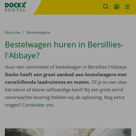
Fratello DEMO
Ga naar inhoud
Taalselectie overslaan
U bevindt zich hier:
van
Dockx.be
naar
Bestelwagens
Bestelwagen huren in Bersillies-
l'Abbaye?
Huur een camionette of bestelwagen in Bersillies-l'Abbaye.
Dockx heeft een groot aanbod aan bestelwagens met
verschillende laadruimtes en maten
. Of je nu een doe-
het-zelver of kleine zelfstandige bent? Bij een grote en/of
onverwachte levering hebben wij de oplossing. Nog extra
vragen?
Contacteer ons
.