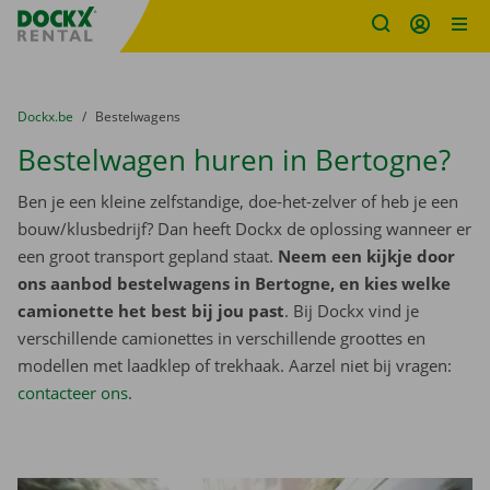
Fratello DEMO
Ga naar inhoud
Taalselectie overslaan
U bevindt zich hier:
van
Dockx.be
naar
Bestelwagens
Bestelwagen huren in Bertogne?
Ben je een kleine zelfstandige, doe-het-zelver of heb je een
bouw/klusbedrijf? Dan heeft Dockx de oplossing wanneer er
een groot transport gepland staat.
Neem een kijkje door
ons aanbod bestelwagens in Bertogne, en kies welke
camionette het best bij jou past
. Bij Dockx vind je
verschillende camionettes in verschillende groottes en
modellen met laadklep of trekhaak. Aarzel niet bij vragen:
contacteer ons
.