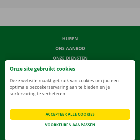
HUREN
ONS AANBOD
ONZE DIENSTEN
LOCATIES
Onze site gebruikt cookies
APP
Deze website maakt gebruik van cookies om jou een
optimale bezoekerservaring aan te bieden en je
VERHUISOPLOSSINGEN
surfervaring te verbeteren.
ACCEPTEER ALLE COOKIES
CONTACTEER ONS
VOORKEUREN AANPASSEN
VEELGESTELDE VRAGEN
NIEUWS