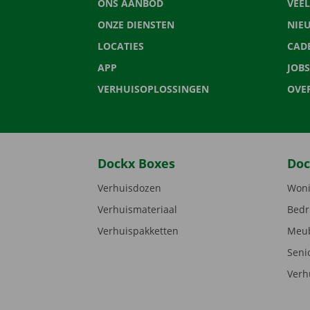
ONS AANBOD
VEE
ONZE DIENSTEN
NIE
LOCATIES
CAD
APP
JOBS
VERHUISOPLOSSINGEN
OVE
Dockx Boxes
Doc
Verhuisdozen
Woni
Verhuismateriaal
Bedr
Verhuispakketten
Meub
Seni
Verh