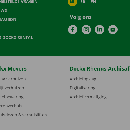
LGESTELDE VRAGEN
NL
FR
EN
UWS
Volg ons
EAUBON
Facebook
Instagram
LinkedIn
YouTu
R DOCKX RENTAL
kx Movers
Dockx Rhenus Archisaf
ng verhuizen
Archiefopslag
ijf verhuizen
Digitalisering
elbewaring
Archiefvernietiging
orenverhuis
uisdozen & verhuisliften