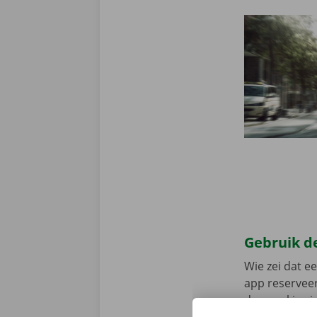
Gebruik de
Wie zei dat e
app reserveer
de app, kies 