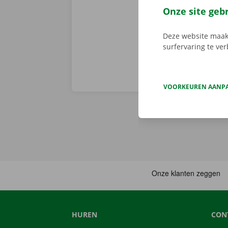
je deze met d
Onze site geb
aanbod.
Deze website maakt
surfervaring te ve
VOORKEUREN AANP
HUREN
CON