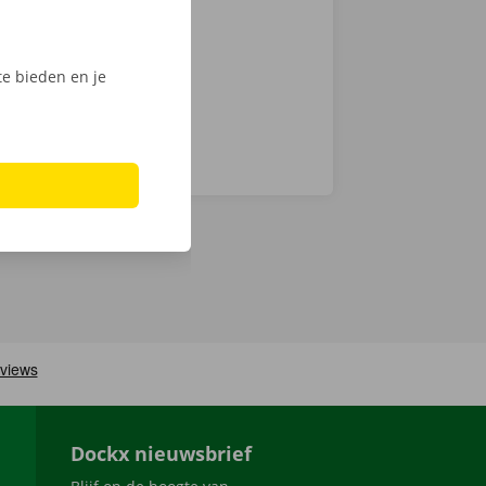
ijk het
e bieden en je
Dockx nieuwsbrief