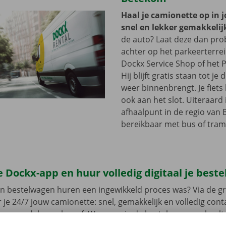
Haal je camionette op in 
snel en lekker gemakkelij
de auto? Laat deze dan pr
achter op het parkeerterre
Dockx Service Shop of het P
Hij blijft gratis staan tot j
weer binnenbrengt. Je fiets 
ook aan het slot. Uiteraard 
afhaalpunt in de regio van 
bereikbaar met bus of tram
 Dockx-app en huur volledig digitaal je best
en bestelwagen huren een ingewikkeld proces was? Via de gr
 je 24/7 jouw camionette: snel, gemakkelijk en volledig con
jouw model en reken af. Wanneer je de bestelwagen ophaalt