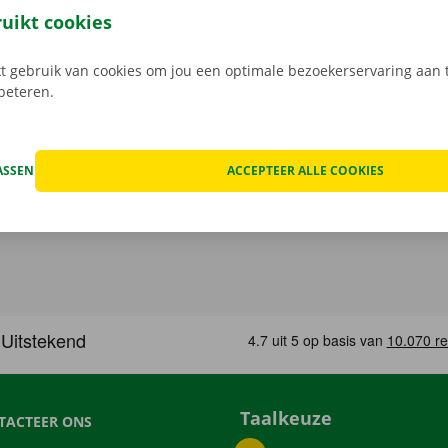
e digitale sleutel. Vind de app voor
Android
of
Apple
, en bek
ruikt cookies
 gebruik van cookies om jou een optimale bezoekerservaring aan t
rbeteren.
ASSEN
ACCEPTEER ALLE COOKIES
Taalkeuze
TACTEER ONS