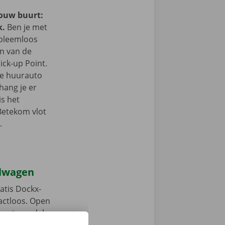
jouw buurt:
k.
Ben je met
obleemloos
in van de
ick-up Point.
e de huurauto
hang je er
is het
Betekom vlot
.
elwagen
atis Dockx-
tactloos. Open
, ontgrendel