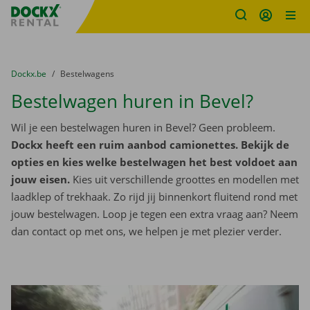
Fratello DEMO
Ga naar inhoud
Taalselectie overslaan
U bevindt zich hier:
van
Dockx.be
naar
Bestelwagens
Bestelwagen huren in Bevel?
Wil je een bestelwagen huren in Bevel? Geen probleem.
Dockx heeft een ruim aanbod camionettes. Bekijk de
opties en kies welke bestelwagen het best voldoet aan
jouw eisen.
Kies uit verschillende groottes en modellen met
laadklep of trekhaak. Zo rijd jij binnenkort fluitend rond met
jouw bestelwagen. Loop je tegen een extra vraag aan? Neem
dan contact op met ons, we helpen je met plezier verder.