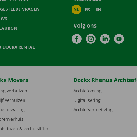
LGESTELDE VRAGEN
NL
FR
EN
UWS
Volg ons
EAUBON
Facebook
Instagram
LinkedIn
YouTu
R DOCKX RENTAL
kx Movers
Dockx Rhenus Archisaf
ng verhuizen
Archiefopslag
ijf verhuizen
Digitalisering
elbewaring
Archiefvernietiging
orenverhuis
uisdozen & verhuisliften