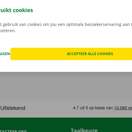
leutel aan het Pick-up Point of Dockx Service Shop naar jouw
gratis app voor Android via de
Google Play Store
, of voor i
ruikt cookies
 gebruik van cookies om jou een optimale bezoekerservaring aan t
rbeteren.
ASSEN
ACCEPTEER ALLE COOKIES
Taalkeuze
TACTEER ONS