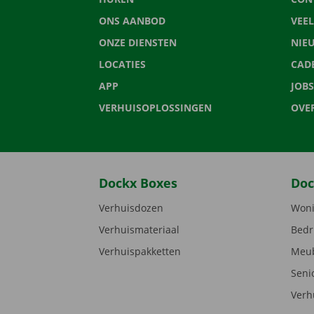
ONS AANBOD
VEE
ONZE DIENSTEN
NIE
LOCATIES
CAD
APP
JOBS
VERHUISOPLOSSINGEN
OVE
Dockx Boxes
Doc
Verhuisdozen
Woni
Verhuismateriaal
Bedr
Verhuispakketten
Meub
Seni
Verh