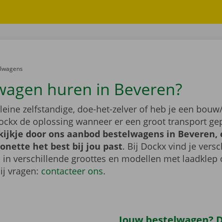
er:
elwagens
wagen huren in Beveren?
leine zelfstandige, doe-het-zelver of heb je een bouw/
ockx de oplossing wanneer er een groot transport gep
ijkje door ons aanbod bestelwagens in Beveren, 
nette het best bij jou past
. Bij Dockx vind je vers
 in verschillende groottes en modellen met laadklep 
bij vragen:
contacteer ons
.
Jouw bestelwagen? Di