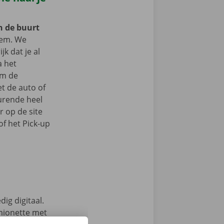
in de buurt
em. We
jk dat je al
a het
om de
t de auto of
durende heel
r op de site
f het Pick-up
ig digitaal.
mionette met