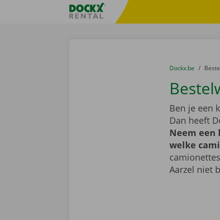
Ga naar inhoud
Taalselectie overslaan
Fratello DEMO
U bevindt zich hi
van
Dockx.be
naar
Best
Bestel
Ben je een k
Dan heeft D
Neem een k
welke camio
camionettes
Aarzel niet 