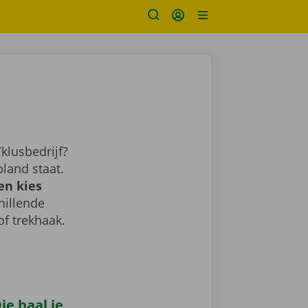
klusbedrijf?
land staat.
en kies
chillende
of trekhaak.
e haal je