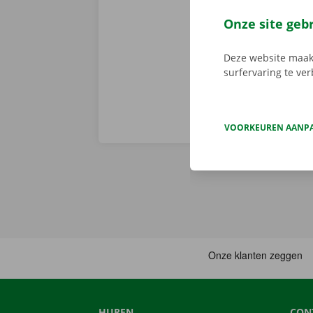
de digitale s
Download de 
Onze site geb
App Store
.
Deze website maakt
surfervaring te ve
VOORKEUREN AANP
HUREN
CON