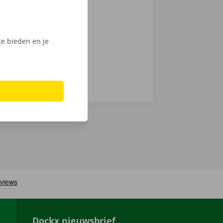
 keuze.
Phone via de
e bieden en je
Dockx nieuwsbrief