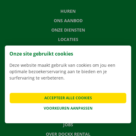
HUREN
ONS AANBOD
ONZE DIENSTEN
LOCATIES
APP
Onze site gebruikt cookies
VERHUISOPLOSSINGEN
Deze website maakt gebruik van cookies om jou een
optimale bezoekerservaring aan te bieden en je
surfervaring te verbeteren.
CONTACTEER ONS
VEELGESTELDE VRAGEN
ACCEPTEER ALLE COOKIES
NIEUWS
VOORKEUREN AANPASSEN
CADEAUBON
JOBS
OVER DOCKX RENTAL