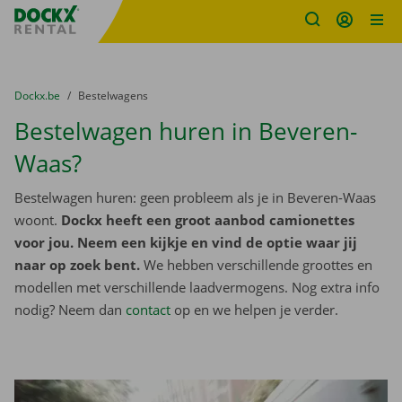
Fratello DEMO
Ga naar inhoud
Taalselectie overslaan
U bevindt zich hier:
van
Dockx.be
naar
Bestelwagens
Bestelwagen huren in Beveren-
Waas?
Bestelwagen huren: geen probleem als je in Beveren-Waas
woont.
Dockx heeft een groot aanbod camionettes
voor jou. Neem een kijkje en vind de optie waar jij
naar op zoek bent.
We hebben verschillende groottes en
modellen met verschillende laadvermogens. Nog extra info
nodig? Neem dan
contact
op en we helpen je verder.