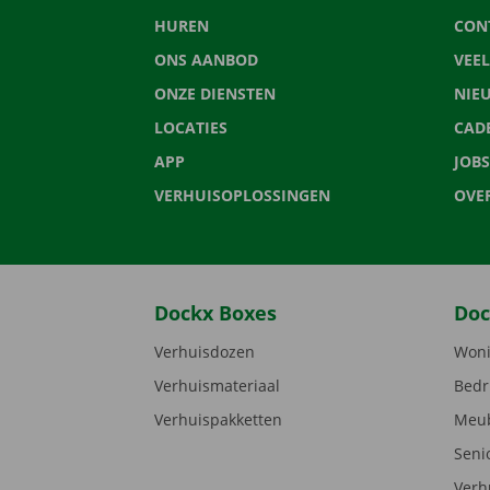
HUREN
CON
ONS AANBOD
VEE
ONZE DIENSTEN
NIE
LOCATIES
CAD
APP
JOBS
VERHUISOPLOSSINGEN
OVE
Dockx Boxes
Doc
Verhuisdozen
Woni
Verhuismateriaal
Bedr
Verhuispakketten
Meub
Seni
Verh