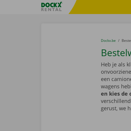
Ga naar inhoud
Taalselectie overslaan
Fratello DEMO
U bevindt zich hi
van
Dockx.be
naar
Best
Bestel
Heb je als k
onvoorziene 
een camione
wagens hebb
en kies de 
verschillen
gerust, we h