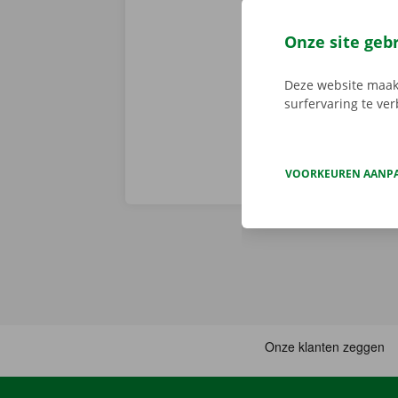
app reserveer
de app, kies 
Onze site geb
je deze met d
aanbod.
Deze website maakt
surfervaring te ve
VOORKEUREN AANP