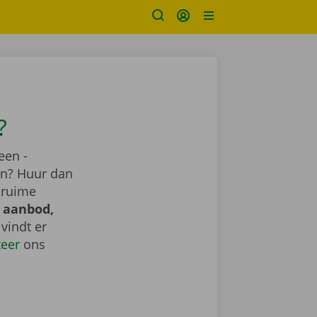
?
een -
ren? Huur dan
 ruime
 aanbod,
e vindt er
teer
ons