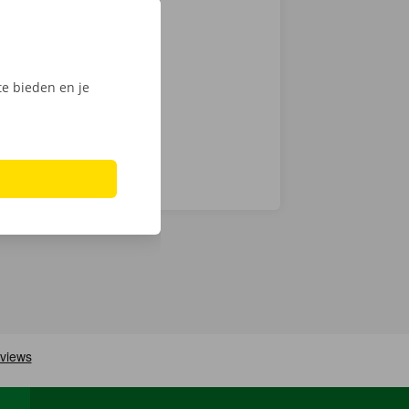
tactloos. Open
, ontgrendel
ijk het
e bieden en je