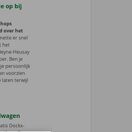
e op bij
Shops
d over het
ette er snel
t het
 Beyne-Heusay
er. Ben je
je persoonlijk
an voorzien
laten terwijl
elwagen
atis Dockx-