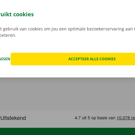
 je 24/7 jouw camionette: snel, gemakkelijk en volledig con
jouw model en reken af. Wanneer je de bestelwagen ophaalt
ruikt cookies
e digitale sleutel. Vind de app voor
Android
of
Apple
, en bek
 gebruik van cookies om jou een optimale bezoekerservaring aan t
rbeteren.
ASSEN
ACCEPTEER ALLE COOKIES