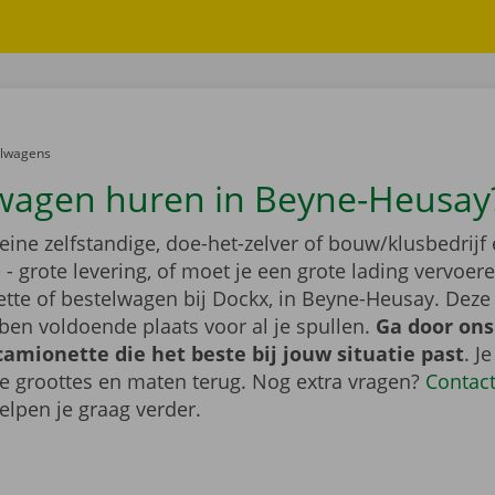
er:
elwagens
wagen huren in Beyne-Heusay
leine zelfstandige, doe-het-zelver of bouw/klusbedrijf 
- grote levering, of moet je een grote lading vervoe
tte of bestelwagen bij Dockx, in Beyne-Heusay. Deze
en voldoende plaats voor al je spullen.
Ga door ons
camionette die het beste bij jouw situatie past
. J
de groottes en maten terug. Nog extra vragen?
Contac
elpen je graag verder.