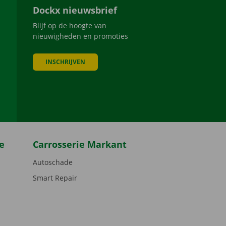
Dockx nieuwsbrief
Blijf op de hoogte van
nieuwigheden en promoties
INSCHRIJVEN
be
e
Carrosserie Markant
Autoschade
Smart Repair