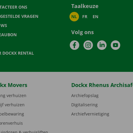
Taalkeuze
TACTEER ONS
LGESTELDE VRAGEN
NL
FR
EN
UWS
Volg ons
EAUBON
Facebook
Instagram
LinkedIn
YouTu
R DOCKX RENTAL
kx Movers
Dockx Rhenus Archisaf
ng verhuizen
Archiefopslag
ijf verhuizen
Digitalisering
elbewaring
Archiefvernietiging
orenverhuis
uisdozen & verhuisliften