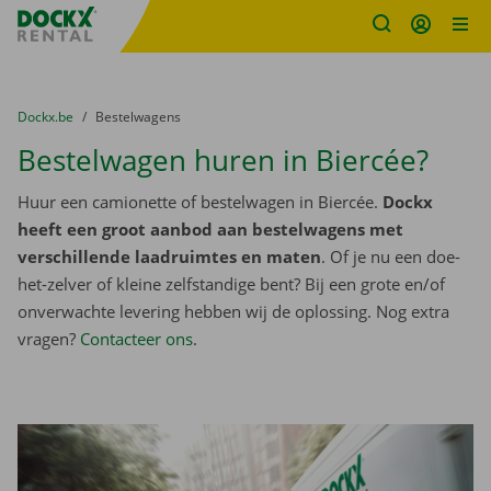
Fratello DEMO
Ga naar inhoud
Taalselectie overslaan
U bevindt zich hier:
van
Dockx.be
naar
Bestelwagens
Bestelwagen huren in Biercée?
Huur een camionette of bestelwagen in Biercée.
Dockx
heeft een groot aanbod aan bestelwagens met
verschillende laadruimtes en maten
. Of je nu een doe-
het-zelver of kleine zelfstandige bent? Bij een grote en/of
onverwachte levering hebben wij de oplossing. Nog extra
vragen?
Contacteer ons
.