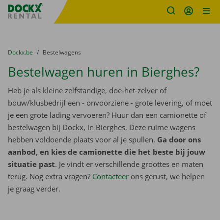
Fratello DEMO
Ga naar inhoud
Taalselectie overslaan
U bevindt zich hier:
van
Dockx.be
naar
Bestelwagens
Bestelwagen huren in Bierghes?
Heb je als kleine zelfstandige, doe-het-zelver of
bouw/klusbedrijf een - onvoorziene - grote levering, of moet
je een grote lading vervoeren? Huur dan een camionette of
bestelwagen bij Dockx, in Bierghes. Deze ruime wagens
hebben voldoende plaats voor al je spullen.
Ga door ons
aanbod, en kies de camionette die het beste bij jouw
situatie past
. Je vindt er verschillende groottes en maten
terug. Nog extra vragen?
Contacteer
ons gerust, we helpen
je graag verder.