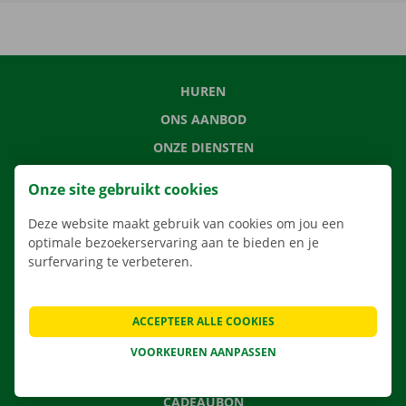
HUREN
ONS AANBOD
ONZE DIENSTEN
LOCATIES
Onze site gebruikt cookies
APP
Deze website maakt gebruik van cookies om jou een
VERHUISOPLOSSINGEN
optimale bezoekerservaring aan te bieden en je
surfervaring te verbeteren.
CONTACTEER ONS
ACCEPTEER ALLE COOKIES
VEELGESTELDE VRAGEN
VOORKEUREN AANPASSEN
NIEUWS
CADEAUBON