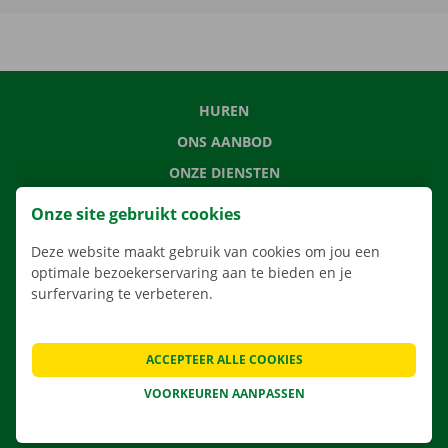
HUREN
ONS AANBOD
ONZE DIENSTEN
LOCATIES
Onze site gebruikt cookies
APP
Deze website maakt gebruik van cookies om jou een
VERHUISOPLOSSINGEN
optimale bezoekerservaring aan te bieden en je
surfervaring te verbeteren.
ACCEPTEER ALLE COOKIES
CONTACTEER ONS
VEELGESTELDE VRAGEN
VOORKEUREN AANPASSEN
NIEUWS