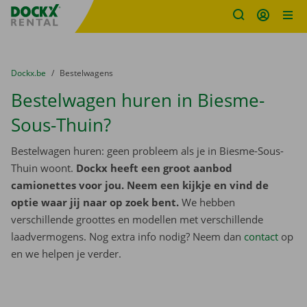
Fratello DEMO
Ga naar inhoud
Taalselectie overslaan
U bevindt zich hier:
van
Dockx.be
naar
Bestelwagens
Bestelwagen huren in Biesme-
Sous-Thuin?
Bestelwagen huren: geen probleem als je in Biesme-Sous-
Thuin woont.
Dockx heeft een groot aanbod
camionettes voor jou. Neem een kijkje en vind de
optie waar jij naar op zoek bent.
We hebben
verschillende groottes en modellen met verschillende
laadvermogens. Nog extra info nodig? Neem dan
contact
op
en we helpen je verder.