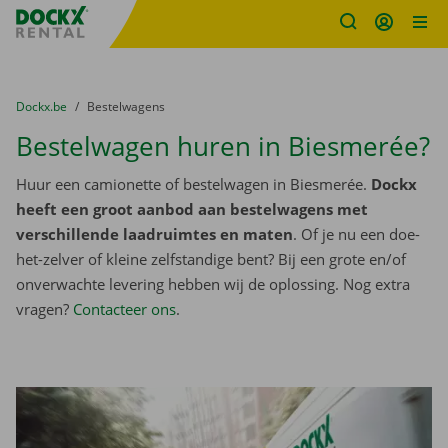
Fratello DEMO
Ga naar inhoud
Taalselectie overslaan
U bevindt zich hier:
van
Dockx.be
naar
Bestelwagens
Bestelwagen huren in Biesmerée?
Huur een camionette of bestelwagen in Biesmerée.
Dockx
heeft een groot aanbod aan bestelwagens met
verschillende laadruimtes en maten
. Of je nu een doe-
het-zelver of kleine zelfstandige bent? Bij een grote en/of
onverwachte levering hebben wij de oplossing. Nog extra
vragen?
Contacteer ons
.