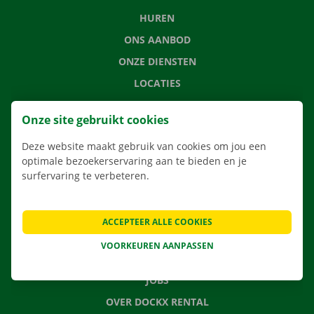
HUREN
ONS AANBOD
ONZE DIENSTEN
LOCATIES
APP
Onze site gebruikt cookies
VERHUISOPLOSSINGEN
Deze website maakt gebruik van cookies om jou een
optimale bezoekerservaring aan te bieden en je
surfervaring te verbeteren.
CONTACTEER ONS
VEELGESTELDE VRAGEN
ACCEPTEER ALLE COOKIES
NIEUWS
VOORKEUREN AANPASSEN
CADEAUBON
JOBS
OVER DOCKX RENTAL