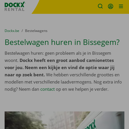
Fratello DEMO
Ga naar inhoud
Taalselectie overslaan
U bevindt zich hier:
van
Dockx.be
naar
Bestelwagens
Bestelwagen huren in Bissegem?
Bestelwagen huren: geen probleem als je in Bissegem
woont.
Dockx heeft een groot aanbod camionettes
voor jou. Neem een kijkje en vind de optie waar jij
naar op zoek bent.
We hebben verschillende groottes en
modellen met verschillende laadvermogens. Nog extra info
nodig? Neem dan
contact
op en we helpen je verder.