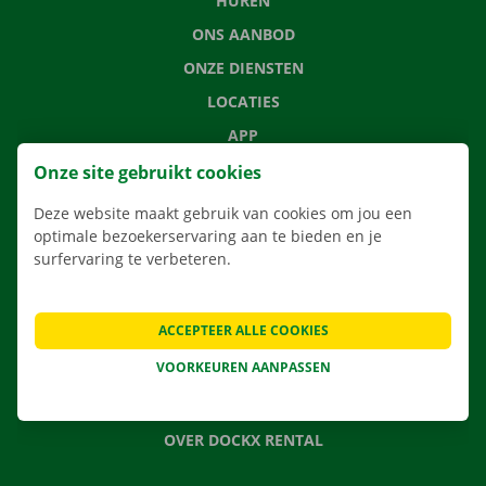
HUREN
ONS AANBOD
ONZE DIENSTEN
LOCATIES
APP
VERHUISOPLOSSINGEN
Onze site gebruikt cookies
Deze website maakt gebruik van cookies om jou een
optimale bezoekerservaring aan te bieden en je
surfervaring te verbeteren.
CONTACTEER ONS
VEELGESTELDE VRAGEN
ACCEPTEER ALLE COOKIES
NIEUWS
VOORKEUREN AANPASSEN
CADEAUBON
JOBS
OVER DOCKX RENTAL