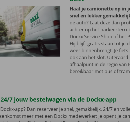
Haal je camionette op in 
snel en lekker gemakkelij
de auto? Laat deze dan pr
achter op het parkeerterre
Dockx Service Shop of het P
Hij blijft gratis staan tot j
weer binnenbrengt. Je fiets 
ook aan het slot. Uiteraard 
afhaalpunt in de regio van B
bereikbaar met bus of tram
 24/7 jouw bestelwagen via de Dockx-app
Dockx-app? Dan reserveer je snel, gemakkelijk, 24/7 en volled
ussenkomst meer met een Dockx medewerker: je opent je ca
leutel aan het Pick-up Point of Dockx Service Shop naar jouw