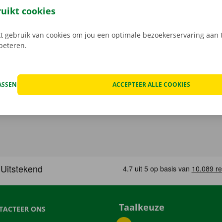
gratis app voor Android via de
Google Play Store
, of voor i
ruikt cookies
 gebruik van cookies om jou een optimale bezoekerservaring aan t
rbeteren.
ASSEN
ACCEPTEER ALLE COOKIES
Taalkeuze
TACTEER ONS