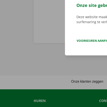
Download de 
Onze site geb
App Store
.
Deze website maakt
surfervaring te ve
VOORKEUREN AANP
HUREN
CON