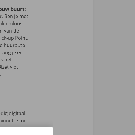
jouw buurt:
k.
Ben je met
obleemloos
in van de
ick-up Point.
e de huurauto
hang je er
is het
izet vlot
.
ig digitaal.
mionette met
 keuze.