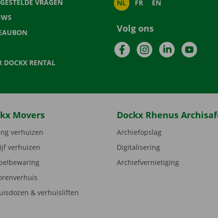
LGESTELDE VRAGEN
NL
FR
EN
UWS
Volg ons
EAUBON
Facebook
Instagram
LinkedIn
YouTu
R DOCKX RENTAL
kx Movers
Dockx Rhenus Archisaf
ng verhuizen
Archiefopslag
ijf verhuizen
Digitalisering
elbewaring
Archiefvernietiging
orenverhuis
uisdozen & verhuisliften