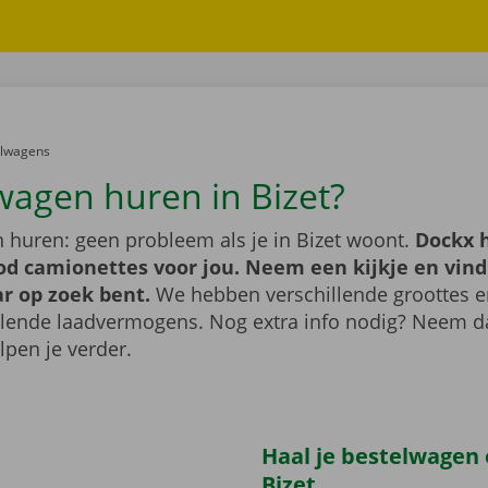
er:
elwagens
wagen huren in Bizet?
 huren: geen probleem als je in Bizet woont.
Dockx 
od camionettes voor jou. Neem een kijkje en vind
ar op zoek bent.
We hebben verschillende groottes 
llende laadvermogens. Nog extra info nodig? Neem 
lpen je verder.
Haal je bestelwagen 
Bizet