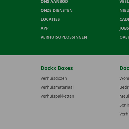
ONS AANBOD
VEE
ONZE DIENSTEN
NIE
LOCATIES
CAD
APP
JOBS
VERHUISOPLOSSINGEN
OVE
Dockx Boxes
Doc
Verhuisdozen
Woni
Verhuismateriaal
Bedr
Verhuispakketten
Meub
Seni
Verh