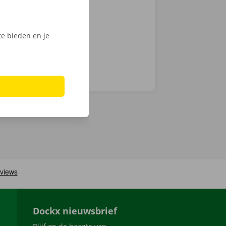
Phone via de
e bieden en je
Dockx nieuwsbrief