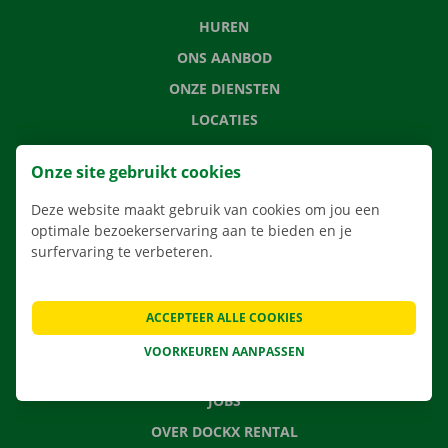
HUREN
ONS AANBOD
ONZE DIENSTEN
LOCATIES
APP
Onze site gebruikt cookies
VERHUISOPLOSSINGEN
Deze website maakt gebruik van cookies om jou een
optimale bezoekerservaring aan te bieden en je
surfervaring te verbeteren.
CONTACTEER ONS
VEELGESTELDE VRAGEN
ACCEPTEER ALLE COOKIES
NIEUWS
VOORKEUREN AANPASSEN
CADEAUBON
JOBS
OVER DOCKX RENTAL