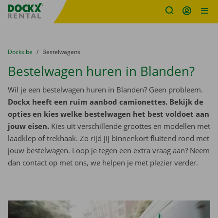
Fratello DEMO
Ga naar inhoud
Taalselectie overslaan
U bevindt zich hier:
van
Dockx.be
naar
Bestelwagens
Bestelwagen huren in Blanden?
Wil je een bestelwagen huren in Blanden? Geen probleem.
Dockx heeft een ruim aanbod camionettes. Bekijk de
opties en kies welke bestelwagen het best voldoet aan
jouw eisen.
Kies uit verschillende groottes en modellen met
laadklep of trekhaak. Zo rijd jij binnenkort fluitend rond met
jouw bestelwagen. Loop je tegen een extra vraag aan? Neem
dan contact op met ons, we helpen je met plezier verder.