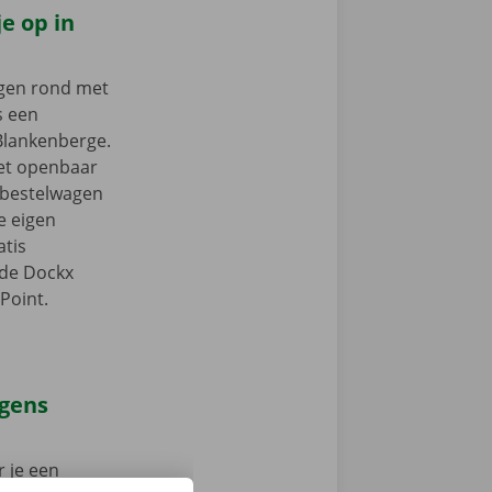
e op in
ngen rond met
s een
 Blankenberge.
het openbaar
e bestelwagen
je eigen
tis
 de Dockx
Point.
agens
 je een