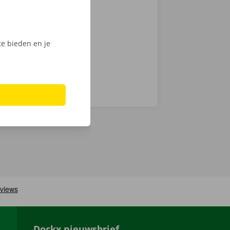
 op weg: kies
nt klaar om te
e bieden en je
Dockx nieuwsbrief