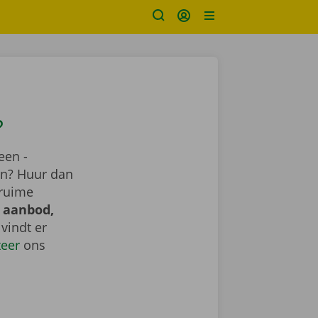
?
een -
ren? Huur dan
 ruime
 aanbod,
e vindt er
teer
ons