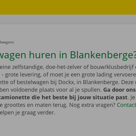
er:
elwagens
wagen huren in Blankenberge
leine zelfstandige, doe-het-zelver of bouw/klusbedrijf 
- grote levering, of moet je een grote lading vervoe
tte of bestelwagen bij Dockx, in Blankenberge. Deze
en voldoende plaats voor al je spullen.
Ga door ons
camionette die het beste bij jouw situatie past
. J
de groottes en maten terug. Nog extra vragen?
Contac
elpen je graag verder.