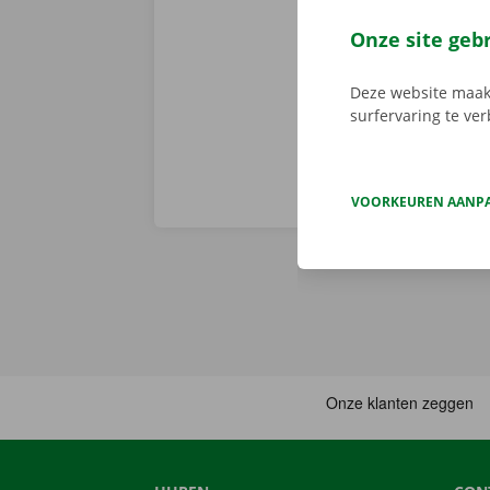
camionette, d
je afhaalpunt
Onze site geb
vertrekken. 
Deze website maakt
surfervaring te ve
VOORKEUREN AANP