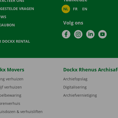
TACTEER ONS
LGESTELDE VRAGEN
NL
FR
EN
UWS
Volg ons
EAUBON
Facebook
Instagram
LinkedIn
YouTu
R DOCKX RENTAL
kx Movers
Dockx Rhenus Archisaf
ng verhuizen
Archiefopslag
ijf verhuizen
Digitalisering
elbewaring
Archiefvernietiging
orenverhuis
uisdozen & verhuisliften