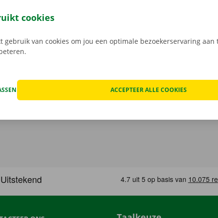
eze open je gemakkelijk met jouw digitale sleutel. Je bent zo
, maak je keuze uit het aanbod voertuigen, reken af en je be
ruikt cookies
Download de gratis app nu voor
Android
, of
Apple
.
 gebruik van cookies om jou een optimale bezoekerservaring aan t
rbeteren.
ASSEN
ACCEPTEER ALLE COOKIES
Taalkeuze