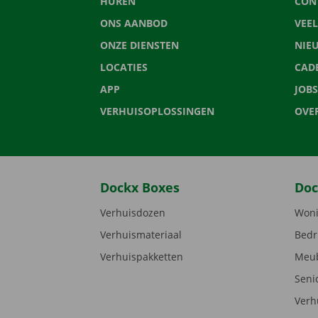
HUREN
CON
ONS AANBOD
VEE
ONZE DIENSTEN
NIE
LOCATIES
CAD
APP
JOBS
VERHUISOPLOSSINGEN
OVE
Dockx Boxes
Doc
Verhuisdozen
Woni
Verhuismateriaal
Bedr
Verhuispakketten
Meub
Seni
Verh