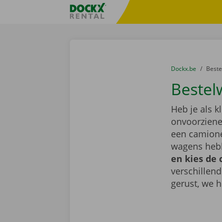
Ga naar inhoud
Taalselectie overslaan
Fratello DEMO
U bevindt zich hi
van
Dockx.be
naar
Best
Bestel
Heb je als k
onvoorziene 
een camione
wagens hebb
en kies de 
verschillen
gerust, we h