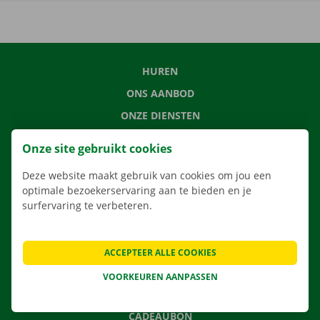
HUREN
ONS AANBOD
ONZE DIENSTEN
LOCATIES
Onze site gebruikt cookies
APP
Deze website maakt gebruik van cookies om jou een
VERHUISOPLOSSINGEN
optimale bezoekerservaring aan te bieden en je
surfervaring te verbeteren.
CONTACTEER ONS
ACCEPTEER ALLE COOKIES
VEELGESTELDE VRAGEN
VOORKEUREN AANPASSEN
NIEUWS
CADEAUBON