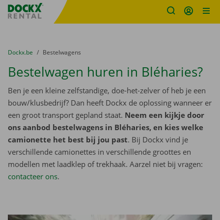
Fratello DEMO
Ga naar inhoud
Taalselectie overslaan
U bevindt zich hier:
van
Dockx.be
naar
Bestelwagens
Bestelwagen huren in Bléharies?
Ben je een kleine zelfstandige, doe-het-zelver of heb je een
bouw/klusbedrijf? Dan heeft Dockx de oplossing wanneer er
een groot transport gepland staat.
Neem een kijkje door
ons aanbod bestelwagens in Bléharies, en kies welke
camionette het best bij jou past
. Bij Dockx vind je
verschillende camionettes in verschillende groottes en
modellen met laadklep of trekhaak. Aarzel niet bij vragen:
contacteer ons
.