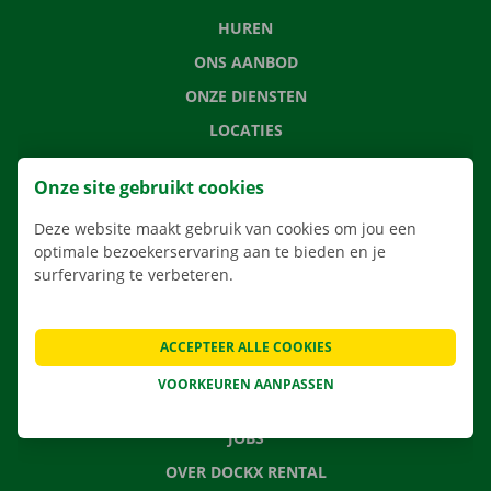
HUREN
ONS AANBOD
ONZE DIENSTEN
LOCATIES
APP
Onze site gebruikt cookies
VERHUISOPLOSSINGEN
Deze website maakt gebruik van cookies om jou een
optimale bezoekerservaring aan te bieden en je
surfervaring te verbeteren.
CONTACTEER ONS
VEELGESTELDE VRAGEN
ACCEPTEER ALLE COOKIES
NIEUWS
VOORKEUREN AANPASSEN
CADEAUBON
JOBS
OVER DOCKX RENTAL