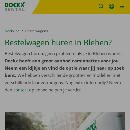
Fratello DEMO
Ga naar inhoud
Taalselectie overslaan
U bevindt zich hier:
van
Dockx.be
naar
Bestelwagens
Bestelwagen huren in Blehen?
Bestelwagen huren: geen probleem als je in Blehen woont.
Dockx heeft een groot aanbod camionettes voor jou.
Neem een kijkje en vind de optie waar jij naar op zoek
bent.
We hebben verschillende groottes en modellen met
verschillende laadvermogens. Nog extra info nodig? Neem
dan
contact
op en we helpen je verder.