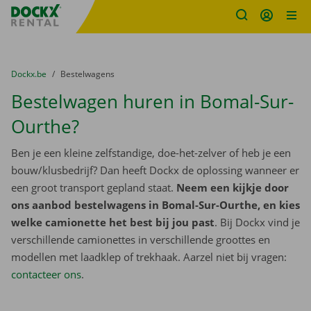
Fratello DEMO
Ga naar inhoud
Taalselectie overslaan
U bevindt zich hier:
van
Dockx.be
naar
Bestelwagens
Bestelwagen huren in Bomal-Sur-
Ourthe?
Ben je een kleine zelfstandige, doe-het-zelver of heb je een
bouw/klusbedrijf? Dan heeft Dockx de oplossing wanneer er
een groot transport gepland staat.
Neem een kijkje door
ons aanbod bestelwagens in Bomal-Sur-Ourthe, en kies
welke camionette het best bij jou past
. Bij Dockx vind je
verschillende camionettes in verschillende groottes en
modellen met laadklep of trekhaak. Aarzel niet bij vragen:
contacteer ons
.