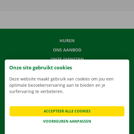
HUREN
ONS AANBOD
ONZE DIENSTEN
Onze site gebruikt cookies
LOCATIES
APP
Deze website maakt gebruik van cookies om jou een
optimale bezoekerservaring aan te bieden en je
VERHUISOPLOSSINGEN
surfervaring te verbeteren.
ACCEPTEER ALLE COOKIES
CONTACTEER ONS
VOORKEUREN AANPASSEN
VEELGESTELDE VRAGEN
NIEUWS