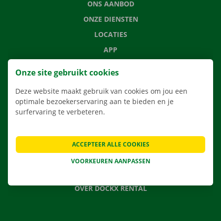
ONS AANBOD
ONZE DIENSTEN
LOCATIES
APP
VERHUISOPLOSSINGEN
Onze site gebruikt cookies
Deze website maakt gebruik van cookies om jou een
optimale bezoekerservaring aan te bieden en je
surfervaring te verbeteren.
CONTACTEER ONS
VEELGESTELDE VRAGEN
NIEUWS
ACCEPTEER ALLE COOKIES
CADEAUBON
VOORKEUREN AANPASSEN
JOBS
OVER DOCKX RENTAL