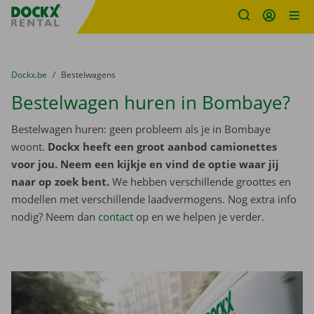
Fratello DEMO
Ga naar inhoud
Taalselectie overslaan
U bevindt zich hier:
van
Dockx.be
naar
Bestelwagens
Bestelwagen huren in Bombaye?
Bestelwagen huren: geen probleem als je in Bombaye
woont.
Dockx heeft een groot aanbod camionettes
voor jou. Neem een kijkje en vind de optie waar jij
naar op zoek bent.
We hebben verschillende groottes en
modellen met verschillende laadvermogens. Nog extra info
nodig? Neem dan
contact
op en we helpen je verder.