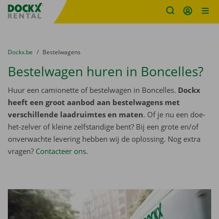
Fratello DEMO
Ga naar inhoud
Taalselectie overslaan
U bevindt zich hier:
van
Dockx.be
naar
Bestelwagens
Bestelwagen huren in Boncelles?
Huur een camionette of bestelwagen in Boncelles.
Dockx
heeft een groot aanbod aan bestelwagens met
verschillende laadruimtes en maten
. Of je nu een doe-
het-zelver of kleine zelfstandige bent? Bij een grote en/of
onverwachte levering hebben wij de oplossing. Nog extra
vragen?
Contacteer ons
.