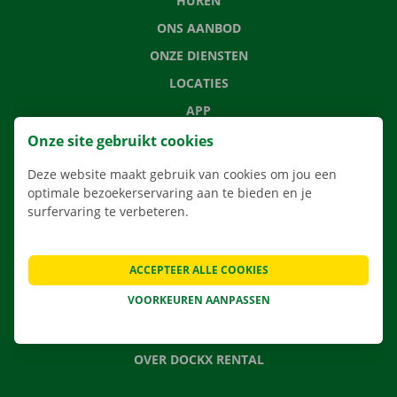
HUREN
ONS AANBOD
ONZE DIENSTEN
LOCATIES
APP
VERHUISOPLOSSINGEN
Onze site gebruikt cookies
Deze website maakt gebruik van cookies om jou een
optimale bezoekerservaring aan te bieden en je
surfervaring te verbeteren.
CONTACTEER ONS
VEELGESTELDE VRAGEN
ACCEPTEER ALLE COOKIES
NIEUWS
VOORKEUREN AANPASSEN
CADEAUBON
JOBS
OVER DOCKX RENTAL