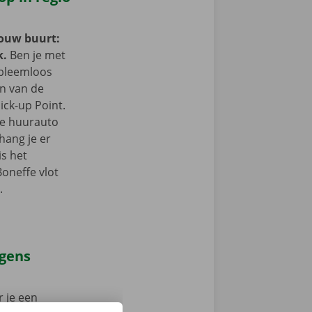
jouw buurt:
k.
Ben je met
obleemloos
in van de
ick-up Point.
e de huurauto
hang je er
is het
Boneffe vlot
.
agens
 je een