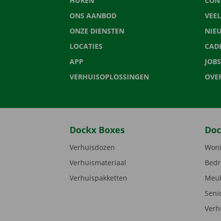
HUREN
CON
ONS AANBOD
VEE
ONZE DIENSTEN
NIE
LOCATIES
CAD
APP
JOBS
VERHUISOPLOSSINGEN
OVE
Dockx Boxes
Doc
Verhuisdozen
Woni
Verhuismateriaal
Bedr
Verhuispakketten
Meub
Seni
Verh