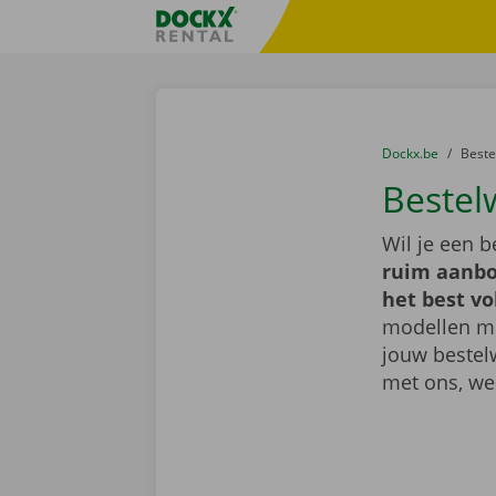
Ga naar inhoud
Taalselectie overslaan
Fratello DEMO
U bevindt zich hi
van
Dockx.be
naar
Best
Bestel
Wil je een 
ruim aanbo
het best vo
modellen met
jouw bestel
met ons, we