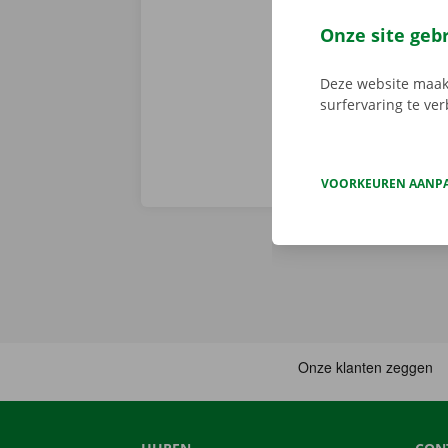
camionette, d
je afhaalpunt
Onze site geb
vertrekken. 
Deze website maakt
surfervaring te ve
VOORKEUREN AANP