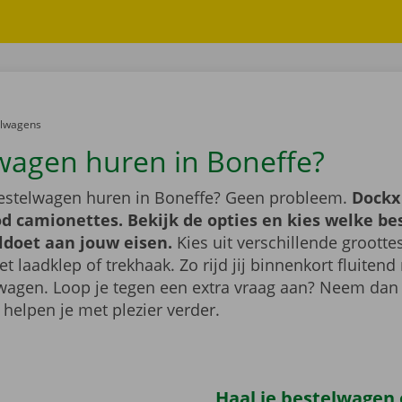
er:
elwagens
wagen huren in Boneffe?
bestelwagen huren in Boneffe? Geen probleem.
Dockx
d camionettes. Bekijk de opties en kies welke b
ldoet aan jouw eisen.
Kies uit verschillende grootte
 laadklep of trekhaak. Zo rijd jij binnenkort fluiten
wagen. Loop je tegen een extra vraag aan? Neem dan
 helpen je met plezier verder.
Haal je bestelwagen 