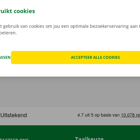
eze open je gemakkelijk met jouw digitale sleutel. Je bent zo
, maak je keuze uit het aanbod voertuigen, reken af en je be
ruikt cookies
Download de gratis app nu voor
Android
, of
Apple
.
 gebruik van cookies om jou een optimale bezoekerservaring aan t
rbeteren.
ASSEN
ACCEPTEER ALLE COOKIES
Taalkeuze