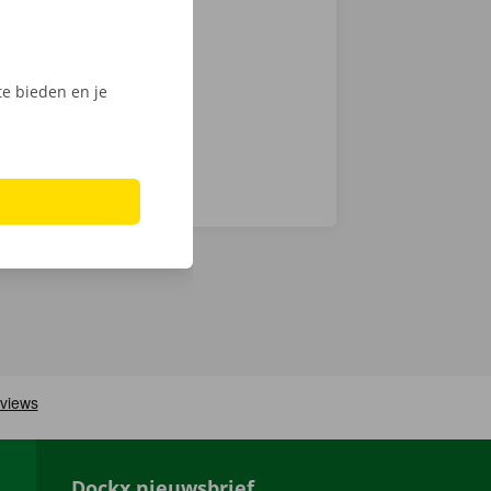
 op weg: kies
nt klaar om te
e bieden en je
Dockx nieuwsbrief