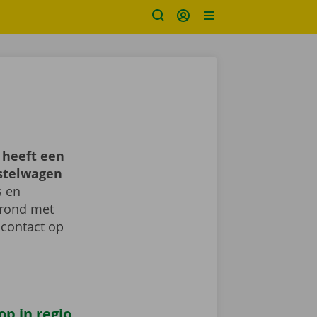
 heeft een
estelwagen
s en
d rond met
 contact op
op in regio