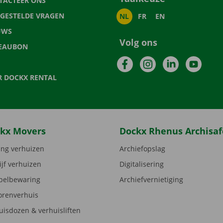
TACTEER ONS
LGESTELDE VRAGEN
NL
FR
EN
UWS
Volg ons
EAUBON
Facebook
Instagram
LinkedIn
YouTu
R DOCKX RENTAL
kx Movers
Dockx Rhenus Archisaf
ng verhuizen
Archiefopslag
ijf verhuizen
Digitalisering
elbewaring
Archiefvernietiging
orenverhuis
uisdozen & verhuisliften