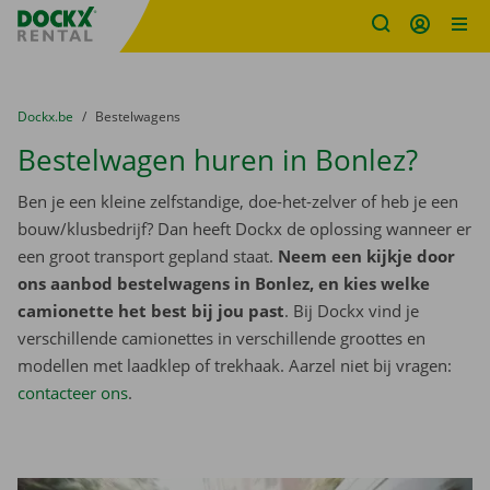
Fratello DEMO
Ga naar inhoud
Taalselectie overslaan
U bevindt zich hier:
van
Dockx.be
naar
Bestelwagens
Bestelwagen huren in Bonlez?
Ben je een kleine zelfstandige, doe-het-zelver of heb je een
bouw/klusbedrijf? Dan heeft Dockx de oplossing wanneer er
een groot transport gepland staat.
Neem een kijkje door
ons aanbod bestelwagens in Bonlez, en kies welke
camionette het best bij jou past
. Bij Dockx vind je
verschillende camionettes in verschillende groottes en
modellen met laadklep of trekhaak. Aarzel niet bij vragen:
contacteer ons
.