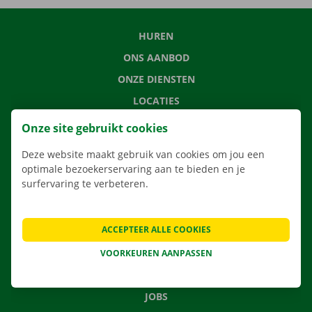
HUREN
ONS AANBOD
ONZE DIENSTEN
LOCATIES
APP
Onze site gebruikt cookies
VERHUISOPLOSSINGEN
Deze website maakt gebruik van cookies om jou een
optimale bezoekerservaring aan te bieden en je
surfervaring te verbeteren.
CONTACTEER ONS
ACCEPTEER ALLE COOKIES
VEELGESTELDE VRAGEN
NIEUWS
VOORKEUREN AANPASSEN
CADEAUBON
JOBS