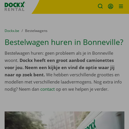
Fratello DEMO
Ga naar inhoud
Taalselectie overslaan
U bevindt zich hier:
van
Dockx.be
naar
Bestelwagens
Bestelwagen huren in Bonneville?
Bestelwagen huren: geen probleem als je in Bonneville
woont.
Dockx heeft een groot aanbod camionettes
voor jou. Neem een kijkje en vind de optie waar jij
naar op zoek bent.
We hebben verschillende groottes en
modellen met verschillende laadvermogens. Nog extra info
nodig? Neem dan
contact
op en we helpen je verder.