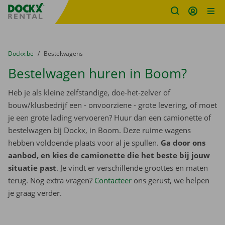
Fratello DEMO
Ga naar inhoud
Taalselectie overslaan
U bevindt zich hier:
van
Dockx.be
naar
Bestelwagens
Bestelwagen huren in Boom?
Heb je als kleine zelfstandige, doe-het-zelver of
bouw/klusbedrijf een - onvoorziene - grote levering, of moet
je een grote lading vervoeren? Huur dan een camionette of
bestelwagen bij Dockx, in Boom. Deze ruime wagens
hebben voldoende plaats voor al je spullen.
Ga door ons
aanbod, en kies de camionette die het beste bij jouw
situatie past
. Je vindt er verschillende groottes en maten
terug. Nog extra vragen?
Contacteer
ons gerust, we helpen
je graag verder.