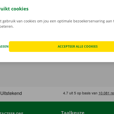
leutel aan het Pick-up Point of Dockx Service Shop naar jouw
gratis app voor Android via de
Google Play Store
, of voor i
ruikt cookies
 gebruik van cookies om jou een optimale bezoekerservaring aan t
rbeteren.
ASSEN
ACCEPTEER ALLE COOKIES
Taalkeuze
TACTEER ONS