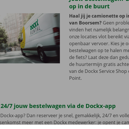
op in de buurt
Haal jij je camionette op 
van Boorsem?
Geen probl
vinden het namelijk belangri
onze locaties vlot bereikt vi
openbaar vervoer. Kies je 
bestelwagen op te halen me
de fiets? Laat deze dan ge
de huurtermijn gratis achte
van de Dockx Service Shop o
Point.
 24/7 jouw bestelwagen via de Dockx-app
Dockx-app? Dan reserveer je snel, gemakkelijk, 24/7 en volled
ussenkomst meer met een Dockx medewerker: je opent je ca