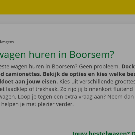
er:
elwagens
wagen huren in Boorsem?
bestelwagen huren in Boorsem? Geen probleem.
Dock
d camionettes. Bekijk de opties en kies welke b
ldoet aan jouw eisen.
Kies uit verschillende grootte
 laadklep of trekhaak. Zo rijd jij binnenkort fluiten
wagen. Loop je tegen een extra vraag aan? Neem dan
 helpen je met plezier verder.
Jouw bestelwagen? Di