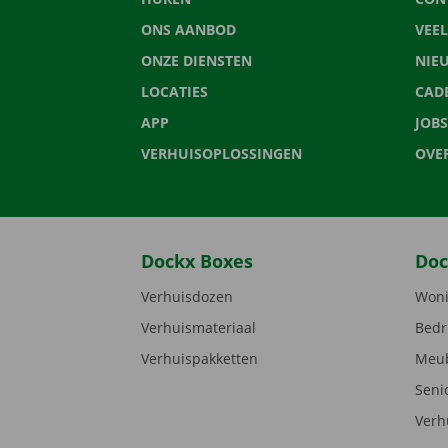
ONS AANBOD
VEE
ONZE DIENSTEN
NIE
LOCATIES
CAD
APP
JOBS
VERHUISOPLOSSINGEN
OVE
Dockx Boxes
Doc
Verhuisdozen
Woni
Verhuismateriaal
Bedr
Verhuispakketten
Meub
Seni
Verh