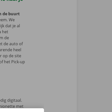
in de buurt
eem. We
jk dat je al
a het
om de
t de auto of
durende heel
r op de site
f het Pick-up
ig digitaal.
mionette met