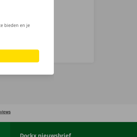
 keuze.
Phone via de
e bieden en je
Dockx nieuwsbrief