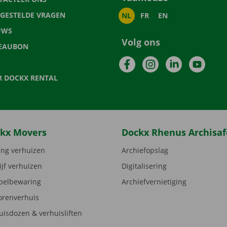
LGESTELDE VRAGEN
NL
FR
EN
UWS
Volg ons
EAUBON
Facebook
Instagram
LinkedIn
YouTu
R DOCKX RENTAL
kx Movers
Dockx Rhenus Archisaf
ng verhuizen
Archiefopslag
ijf verhuizen
Digitalisering
elbewaring
Archiefvernietiging
orenverhuis
uisdozen & verhuisliften