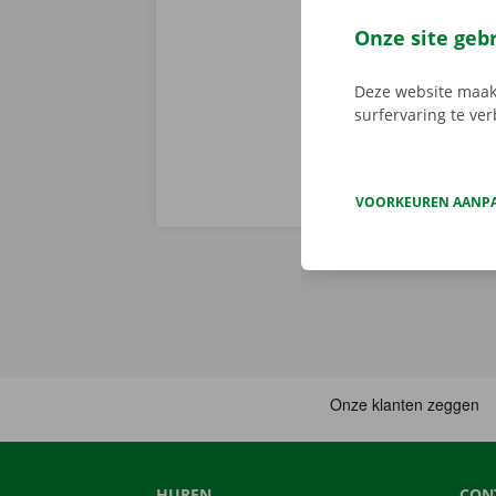
de digitale s
Download de 
Onze site geb
App Store
.
Deze website maakt
surfervaring te ve
VOORKEUREN AANP
HUREN
CON