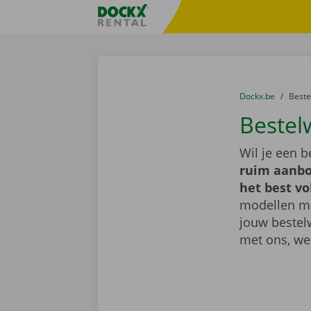
Ga naar inhoud
Taalselectie overslaan
Fratello DEMO
U bevindt zich hi
van
Dockx.be
naar
Best
Bestel
Wil je een 
ruim aanbo
het best vo
modellen met
jouw bestel
met ons, we