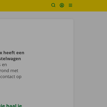
x heeft een
estelwagen
s en
d rond met
 contact op
e haal je