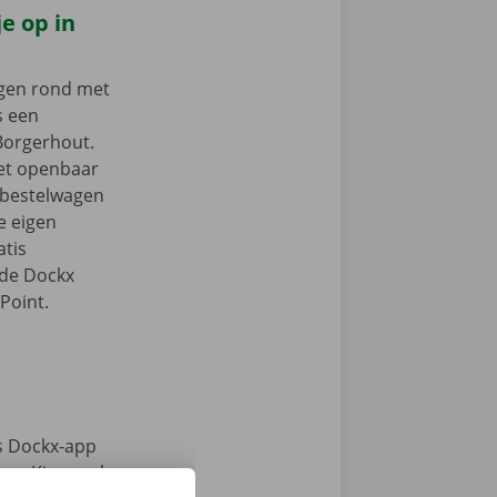
e op in
ngen rond met
s een
 Borgerhout.
het openbaar
e bestelwagen
je eigen
tis
 de Dockx
Point.
s Dockx-app
e. Kies snel