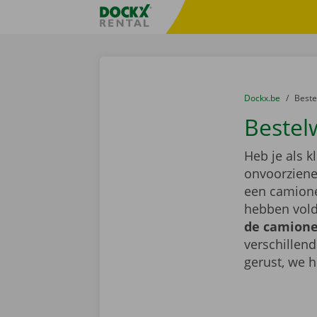
Ga naar inhoud
Taalselectie overslaan
Fratello DEMO
U bevindt zich hi
van
Dockx.be
naar
Best
Bestel
Heb je als k
onvoorziene 
een camione
hebben vold
de camionet
verschillen
gerust, we h