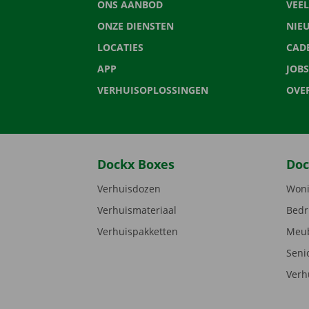
ONS AANBOD
VEE
ONZE DIENSTEN
NIE
LOCATIES
CAD
APP
JOBS
VERHUISOPLOSSINGEN
OVE
Dockx Boxes
Doc
Verhuisdozen
Woni
Verhuismateriaal
Bedr
Verhuispakketten
Meub
Seni
Verh