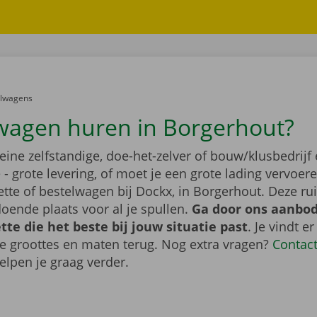
er:
elwagens
wagen huren in Borgerhout?
leine zelfstandige, doe-het-zelver of bouw/klusbedrijf 
- grote levering, of moet je een grote lading vervoe
tte of bestelwagen bij Dockx, in Borgerhout. Deze r
oende plaats voor al je spullen.
Ga door ons aanbod
te die het beste bij jouw situatie past
. Je vindt er
de groottes en maten terug. Nog extra vragen?
Contac
elpen je graag verder.