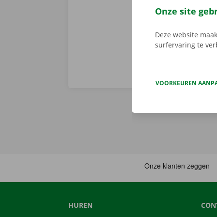
en gemakkelij
Onze site geb
huurwagen op 
Deze website maakt
surfervaring te ve
VOORKEUREN AANP
HUREN
CON