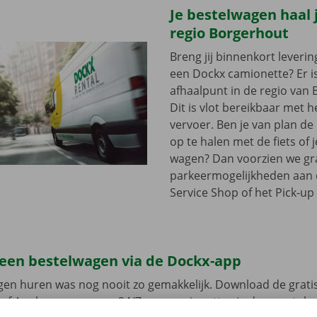
Je bestelwagen haal j
regio Borgerhout
Breng jij binnenkort leveri
een Dockx camionette? Er i
afhaalpunt in de regio van
Dit is vlot bereikbaar met 
vervoer. Ben je van plan d
op te halen met de fiets of 
wagen? Dan voorzien we gra
parkeermogelijkheden aan
Service Shop of het Pick-up 
 een bestelwagen via de Dockx-app
gen huren was nog nooit zo gemakkelijk. Download de grati
of
Apple
en reserveer 24/7 een camionette via de smartphon