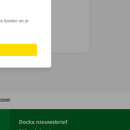
n haal jouw
e bieden en je
Dockx nieuwsbrief