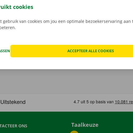
k het model dat bij jouw situatie past. Reken af via de app e
ruikt cookies
in een Pick-up Point of Dockx Service Shop naar keuze.
 gebruik van cookies om jou een optimale bezoekerservaring aan t
rbeteren.
ASSEN
ACCEPTEER ALLE COOKIES
Taalkeuze
TACTEER ONS