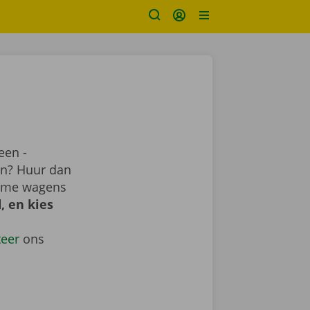
een -
ren? Huur dan
uime wagens
, en kies
teer
ons