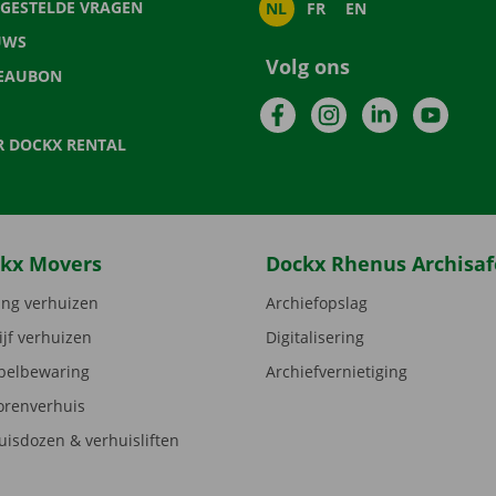
LGESTELDE VRAGEN
NL
FR
EN
UWS
Volg ons
EAUBON
Facebook
Instagram
LinkedIn
YouTu
R DOCKX RENTAL
kx Movers
Dockx Rhenus Archisaf
ng verhuizen
Archiefopslag
ijf verhuizen
Digitalisering
elbewaring
Archiefvernietiging
orenverhuis
uisdozen & verhuisliften