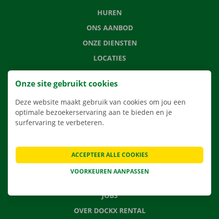
HUREN
ONS AANBOD
ONZE DIENSTEN
LOCATIES
APP
Onze site gebruikt cookies
VERHUISOPLOSSINGEN
Deze website maakt gebruik van cookies om jou een
optimale bezoekerservaring aan te bieden en je
surfervaring te verbeteren.
CONTACTEER ONS
VEELGESTELDE VRAGEN
ACCEPTEER ALLE COOKIES
NIEUWS
VOORKEUREN AANPASSEN
CADEAUBON
JOBS
OVER DOCKX RENTAL