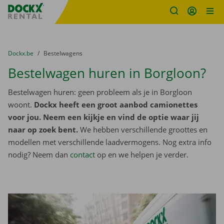
Fratello DEMO
Ga naar inhoud
Taalselectie overslaan
U bevindt zich hier:
van
Dockx.be
naar
Bestelwagens
Bestelwagen huren in Borgloon?
Bestelwagen huren: geen probleem als je in Borgloon
woont.
Dockx heeft een groot aanbod camionettes
voor jou. Neem een kijkje en vind de optie waar jij
naar op zoek bent.
We hebben verschillende groottes en
modellen met verschillende laadvermogens. Nog extra info
nodig? Neem dan
contact
op en we helpen je verder.